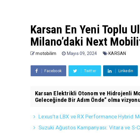
Karsan En Yeni Toplu U
Milano’daki Next Mobili
motobilim
Mayıs 09, 2024
KARSAN
Facebook
Twitter
Linkedin
Karsan Elektrikli Otonom ve Hidrojenli Mo
Geleceğinde Bir Adım Önde” olma vizyonuy
Lexus’ta LBX ve RX Performance Hybrid Mo
Suzuki Ağustos Kampanyası: Vitara ve S-Cro