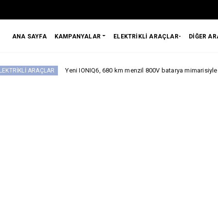
ANA SAYFA
KAMPANYALAR
ELEKTRİKLİ ARAÇLAR-
DİĞER A
Yeni IONIQ6, 680 km menzil 800V batarya mimarisiyle segmentinde i
ÇLAR