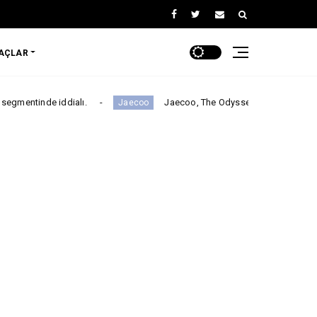
RAÇLAR
ddialı.
Jaecoo, The Odyssey ile Global İş Birliğini Duyurdu
Jaecoo