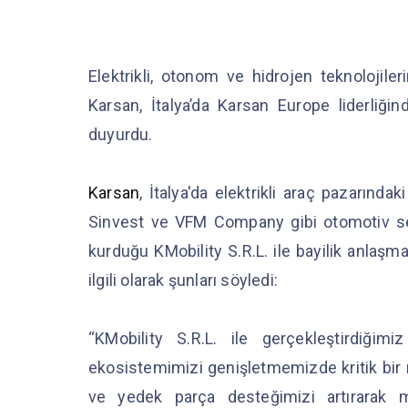
Elektrikli, otonom ve hidrojen teknolojile
Karsan, İtalya’da Karsan Europe liderliğind
duyurdu.
Karsan
, İtalya'da elektrikli araç pazarında
Sinvest ve VFM Company gibi otomotiv sek
kurduğu KMobility S.R.L. ile bayilik anlaşm
ilgili olarak şunları söyledi:
“KMobility S.R.L. ile gerçekleştirdiğimiz
ekosistemimizi genişletmemizde kritik bir ro
ve yedek parça desteğimizi artırarak 