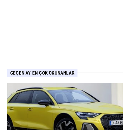
Eylül 04, 2026
ARABA KAMPANYALARI
PEUGEOT Ağustos Kampanyası: 2008, 3008,
5008 ve E-208’de Sıf...
Eylül 04, 2026
GEÇEN AY EN ÇOK OKUNANLAR