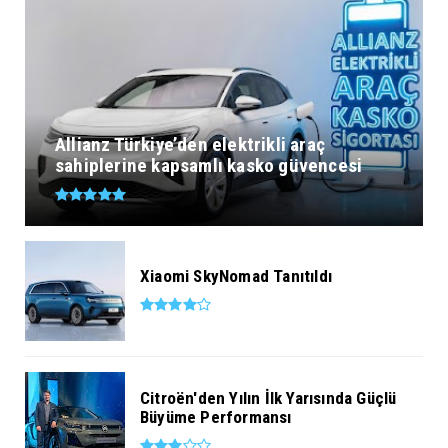
Allianz Türkiye’den elektrikli araç
sahiplerine kapsamlı kasko güvencesi
Xiaomi SkyNomad Tanıtıldı
Citroën'den Yılın İlk Yarısında Güçlü
Büyüme Performansı