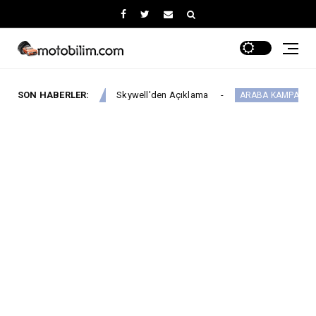
SON HABERLER:
Skywell'den Açıklama
Ds N°4’te
kywell
ARABA KAMPANYALARI