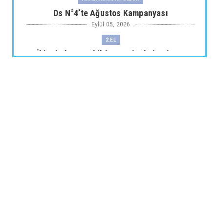
Ds N°4’te Ağustos Kampanyası
Eylül 05, 2026
2.EL
İkinci El Otomobilde Sezgisel Fiyatlama
Tarihe Karışıyor
Eylül 04, 2026
CHERY
Chery 20 Milyon Araç ile Aylık 200 Bin
Adedin Üzerinde İhrac...
Eylül 04, 2026
ARABA KAMPANYALARI
Lexus’ta LBX ve RX Performance Hybrid
Modellerinde Özel Fiya...
Eylül 04, 2026
ARABA KAMPANYALARI
Suzuki Ağustos Kampanyası: Vitara ve S-
Cross’ta Özel Fiyatla...