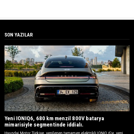
SON YAZILAR
Yeni IONIQ6, 680 km menzil 800V batarya
mimarisiyle segmentinde iddialı.
Hyundai Motor Türkiye, yenilenen tamamen elektrikli IONIQ 6’yı, yeni