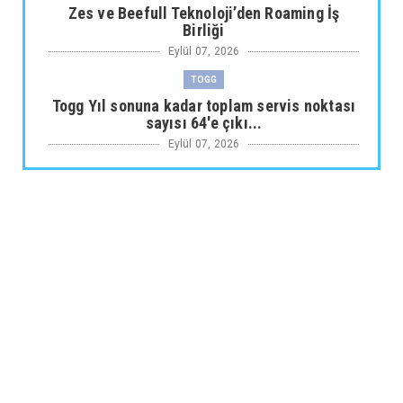
Zes ve Beefull Teknoloji’den Roaming İş
Birliği
Eylül 07, 2026
TOGG
Togg Yıl sonuna kadar toplam servis noktası
sayısı 64'e çıkı...
Eylül 07, 2026
ARABA KAMPANYALARI
Maxus Modellerinde Ağustosa Özel
1.199.000 Tl’den Başlayan B...
Eylül 07, 2026
ARABA KAMPANYALARI
Citroën Modellerinde Ağustosa Özel
Avantajlı Kredi İmkânları...
Eylül 07, 2026
MUSATTI MOTOR
Musatti Motor Carbot, Kingpow ve Off Track
ile Ürün Gamını G...