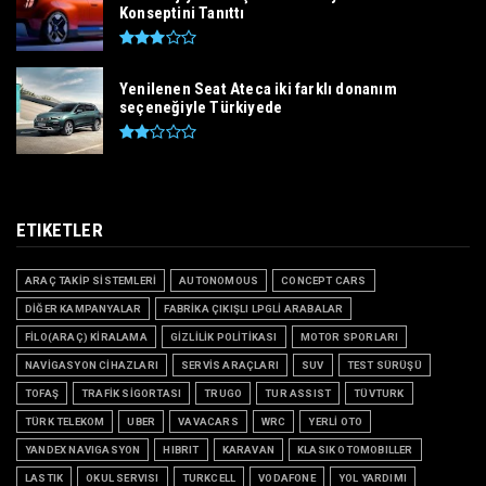
Konseptini Tanıttı
Yenilenen Seat Ateca iki farklı donanım
seçeneğiyle Türkiyede
ETIKETLER
ARAÇ TAKİP SİSTEMLERİ
AUTONOMOUS
CONCEPT CARS
DİĞER KAMPANYALAR
FABRİKA ÇIKIŞLI LPGLİ ARABALAR
FİLO(ARAÇ) KİRALAMA
GİZLİLİK POLİTİKASI
MOTOR SPORLARI
NAVİGASYON CİHAZLARI
SERVİS ARAÇLARI
SUV
TEST SÜRÜŞÜ
TOFAŞ
TRAFİK SİGORTASI
TRUGO
TUR ASSIST
TÜVTURK
TÜRK TELEKOM
UBER
VAVACARS
WRC
YERLİ OTO
YANDEX NAVIGASYON
HIBRIT
KARAVAN
KLASIK OTOMOBILLER
LASTIK
OKUL SERVISI
TURKCELL
VODAFONE
YOL YARDIMI