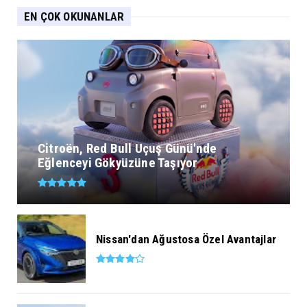
EN ÇOK OKUNANLAR
Citroën, Red Bull Uçuş Günü'nde
Eğlenceyi Gökyüzüne Taşıyor
Nissan'dan Ağustosa Özel Avantajlar