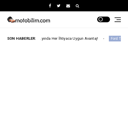
ğustos Ayında Her İhtiyaca Uygun Avantaj!
SON HABERLER:
Ford Trucks İ
Ford Trucks