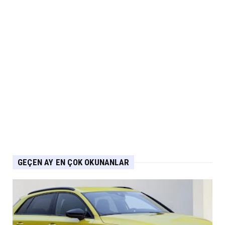
Eylül 07, 2026
NİSSAN
Nissan Qashqai e-POWER’den Guinness
Dünya Rekoru Tek Depoyla...
Eylül 07, 2026
AUDİ
Audi Nuvolari 405 günde geliştirildi
Eylül 06, 2026
GEÇEN AY EN ÇOK OKUNANLAR