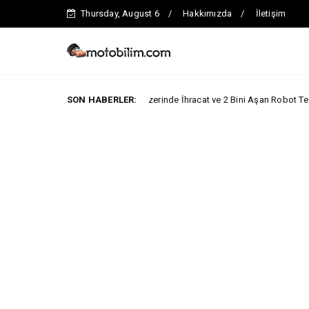
Thursday, August 6
Hakkımızda
İletişim
k 200 Bin Adedin Üzerinde İhracat ve 2 Bini Aşan Robot Teslimiyle 3 Rekora 
SON HABERLER: