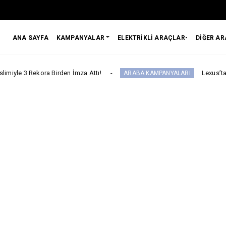
ANA SAYFA
KAMPANYALAR
ELEKTRİKLİ ARAÇLAR-
DİĞER A
Birden İmza Attı!
Lexus’ta LBX ve RX Perfor
ARABA KAMPANYALARI