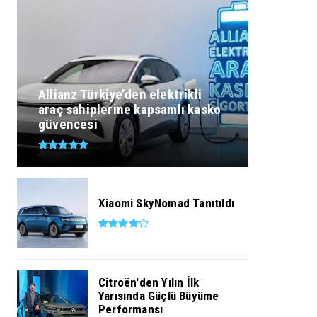
Allianz Türkiye’den elektrikli
araç sahiplerine kapsamlı kasko
güvencesi
Xiaomi SkyNomad Tanıtıldı
Citroën'den Yılın İlk
Yarısında Güçlü Büyüme
Performansı