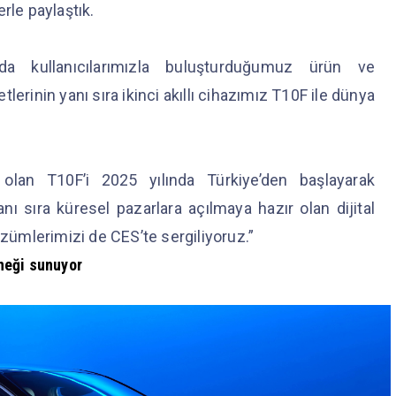
rle paylaştık.
da kullanıcılarımızla buluşturduğumuz ürün ve
erinin yanı sıra ikinci akıllı cihazımız T10F ile dünya
lan T10F’i 2025 yılında Türkiye’den başlayarak
anı sıra küresel pazarlara açılmaya hazır olan dijital
ümlerimizi de CES’te sergiliyoruz.”
neği sunuyor