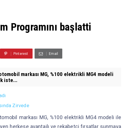
m Programını başlatti
Pinterest
Email
n otomobil markası MG, %100 elektrikli MG4 modeli
k iste...
adı
sında Zirvede
otomobil markası MG, %100 elektrikli MG4 modeli ile
teyen herkese avantajlı ve rekabetçi fırsatlar sunmaya