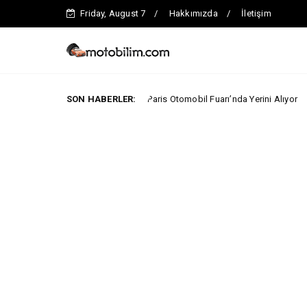
Friday, August 7
Hakkımızda
İletişim
aecoo İlk Kez 2026 Paris Otomobil Fuarı’nda Yerini Alıyor
SON HABERLER:
ARABA K