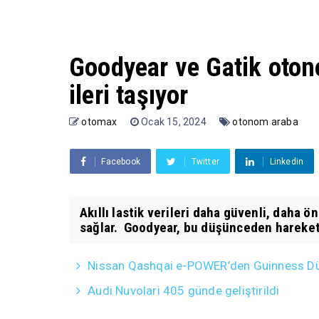
Goodyear ve Gatik oton
ileri taşıyor
otomax
Ocak 15, 2024
otonom araba
Facebook
Twitter
Linkedin
Akıllı lastik verileri daha güvenli, daha 
sağlar. Goodyear, bu düşünceden hareketl
Nissan Qashqai e-POWER’den Guinness D
Audi Nuvolari 405 günde geliştirildi