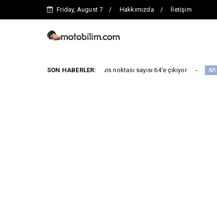
Friday, August 7
Hakkımızda
İletişim
na kadar toplam servis noktası sayısı 64'e çıkıyor
SON HABERLER:
ARABA KAMPANYAL