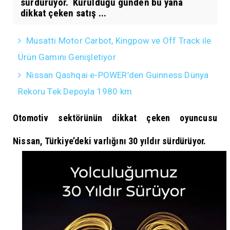
sürdürüyor. Kurulduğu günden bu yana
dikkat çeken satış ...
Musatti Motor Carbot, Kingpow ve Off Track ile
Ürün Gamını Genişletiyor
Nissan Qashqai e-POWER’den Guinness Dünya
Rekoru Tek Depoyla 1980 km
Otomotiv sektörünün dikkat çeken oyuncusu
Nissan, Türkiye’deki varlığını 30 yıldır sürdürüyor.