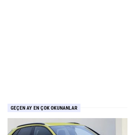
Musatti Motor Carbot, Kingpow ve Off Track
ile Ürün Gamını G...
Eylül 07, 2026
NİSSAN
Nissan Qashqai e-POWER’den Guinness
Dünya Rekoru Tek Depoyla...
Eylül 07, 2026
AUDİ
Audi Nuvolari 405 günde geliştirildi
Eylül 06, 2026
GEÇEN AY EN ÇOK OKUNANLAR