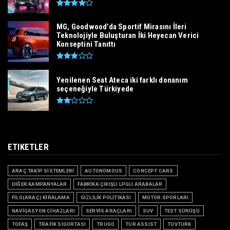
MG, Goodwood’da Sportif Mirasını İleri
Teknolojiyle Buluşturan İki Heyecan Verici
Konseptini Tanıttı
Yenilenen Seat Ateca iki farklı donanım
seçeneğiyle Türkiyede
ETIKETLER
ARAÇ TAKİP SİSTEMLERİ
AUTONOMOUS
CONCEPT CARS
DİĞER KAMPANYALAR
FABRİKA ÇIKIŞLI LPGLİ ARABALAR
FİLO(ARAÇ) KİRALAMA
GİZLİLİK POLİTİKASI
MOTOR SPORLARI
NAVİGASYON CİHAZLARI
SERVİS ARAÇLARI
SUV
TEST SÜRÜŞÜ
TOFAŞ
TRAFİK SİGORTASI
TRUGO
TUR ASSIST
TÜVTURK