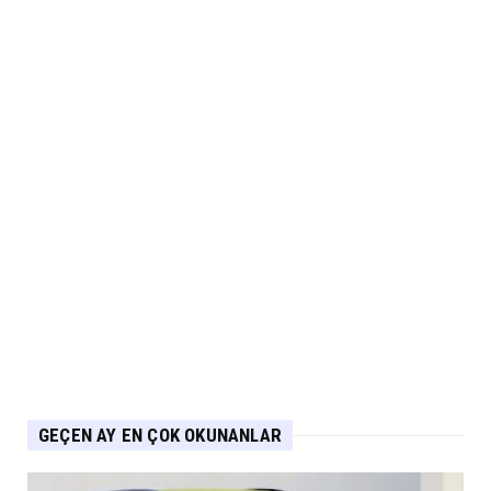
MUSATTI MOTOR
Musatti Motor Carbot, Kingpow ve Off Track
ile Ürün Gamını G...
Eylül 07, 2026
NİSSAN
Nissan Qashqai e-POWER’den Guinness
Dünya Rekoru Tek Depoyla...
Eylül 07, 2026
AUDİ
Audi Nuvolari 405 günde geliştirildi
Eylül 06, 2026
GEÇEN AY EN ÇOK OKUNANLAR