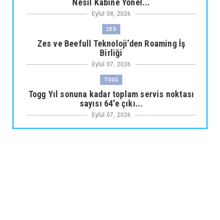
Nesil Kabine Yönel...
Eylül 08, 2026
ZES
Zes ve Beefull Teknoloji’den Roaming İş
Birliği
Eylül 07, 2026
TOGG
Togg Yıl sonuna kadar toplam servis noktası
sayısı 64'e çıkı...
Eylül 07, 2026
ARABA KAMPANYALARI
Maxus Modellerinde Ağustosa Özel
1.199.000 Tl’den Başlayan B...
Eylül 07, 2026
ARABA KAMPANYALARI
Citroën Modellerinde Ağustosa Özel
Avantajlı Kredi İmkânları...
Eylül 07, 2026