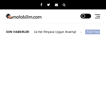
tos Ayında Her İhtiyaca Uygun Avantaj!
SON HABERLER:
Ford Trucks İle
Ford Trucks