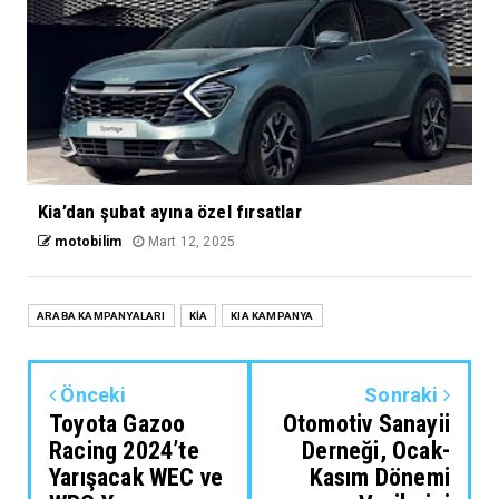
Kia’dan şubat ayına özel fırsatlar
motobilim
Mart 12, 2025
ARABA KAMPANYALARI
KİA
KIA KAMPANYA
Önceki
Sonraki
Toyota Gazoo
Otomotiv Sanayii
Racing 2024’te
Derneği, Ocak-
Yarışacak WEC ve
Kasım Dönemi