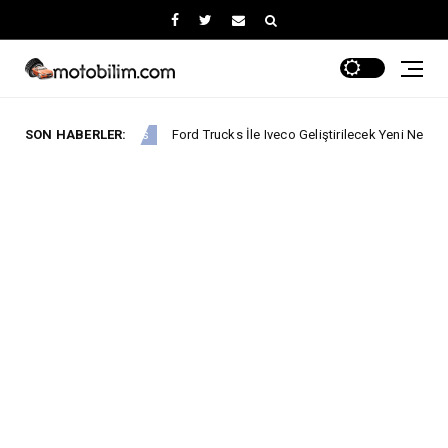
SON HABERLER:
Ford Trucks İle Iveco Geliştirilecek Yeni Nesil Kabine Yönelik Yat
rd Trucks