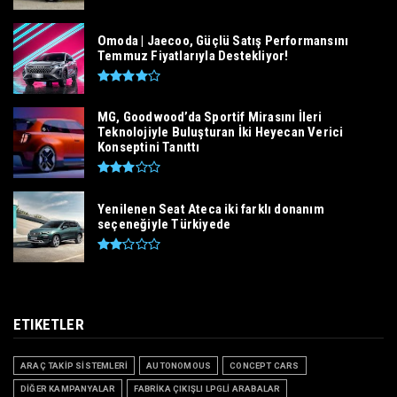
Omoda | Jaecoo, Güçlü Satış Performansını
Temmuz Fiyatlarıyla Destekliyor!
MG, Goodwood’da Sportif Mirasını İleri
Teknolojiyle Buluşturan İki Heyecan Verici
Konseptini Tanıttı
Yenilenen Seat Ateca iki farklı donanım
seçeneğiyle Türkiyede
ETIKETLER
ARAÇ TAKİP SİSTEMLERİ
AUTONOMOUS
CONCEPT CARS
DİĞER KAMPANYALAR
FABRİKA ÇIKIŞLI LPGLİ ARABALAR