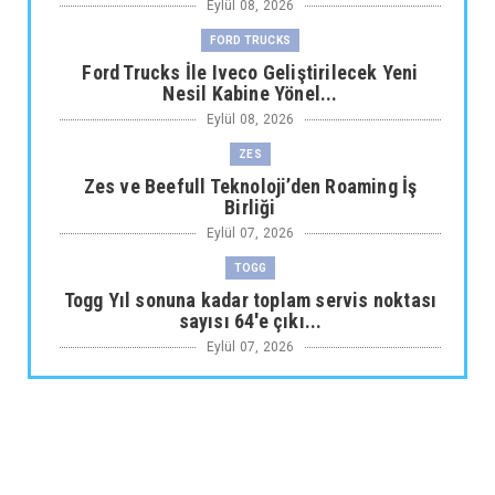
Eylül 08, 2026
FORD TRUCKS
Ford Trucks İle Iveco Geliştirilecek Yeni
Nesil Kabine Yönel...
Eylül 08, 2026
ZES
Zes ve Beefull Teknoloji’den Roaming İş
Birliği
Eylül 07, 2026
TOGG
Togg Yıl sonuna kadar toplam servis noktası
sayısı 64'e çıkı...
Eylül 07, 2026
ARABA KAMPANYALARI
Maxus Modellerinde Ağustosa Özel
1.199.000 Tl’den Başlayan B...
Eylül 07, 2026