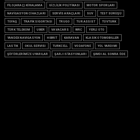
FİLO(ARAÇ) KİRALAMA
GİZLİLİK POLİTİKASI
MOTOR SPORLARI
NAVİGASYON CİHAZLARI
SERVİS ARAÇLARI
SUV
TEST SÜRÜŞÜ
TOFAŞ
TRAFİK SİGORTASI
TRUGO
TUR ASSIST
TÜVTURK
TÜRK TELEKOM
UBER
VAVACARS
WRC
YERLİ OTO
YANDEX NAVIGASYON
HIBRIT
KARAVAN
KLASIK OTOMOBILLER
LASTIK
OKUL SERVISI
TURKCELL
VODAFONE
YOL YARDIMI
ŞÖFÖRLERİMİZE UYARILAR
ŞARJ ISTASYONLARI
ŞIMDI AL SONRA ÖDE