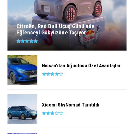
Citroën, Red Bull Uçuş Günü'nde
Eğlenceyi Gökyüzüne Taşıyor
Nissan'dan Ağustosa Özel Avantajlar
Xiaomi SkyNomad Tanıtıldı