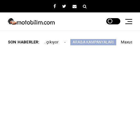
ı 64'e çıkıyor
SON HABERLER:
Maxus Modellerinde Ağustosa
ARABA KAMPANYALARI