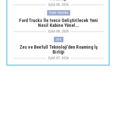
Eylül 08, 2026
FORD TRUCKS
Ford Trucks İle Iveco Geliştirilecek Yeni
Nesil Kabine Yönel...
Eylül 08, 2026
ZES
Zes ve Beefull Teknoloji’den Roaming İş
Birliği
Eylül 07, 2026
TOGG
Togg Yıl sonuna kadar toplam servis noktası
sayısı 64'e çıkı...
Eylül 07, 2026
ARABA KAMPANYALARI
Maxus Modellerinde Ağustosa Özel
1.199.000 Tl’den Başlayan B...
Eylül 07, 2026