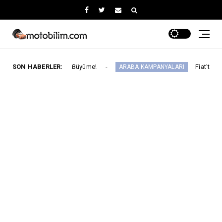
 Haneli Büyüme!
SON HABERLER:
Fiat'ta Ağustos Ayında Her
ARABA KAMPANYALARI