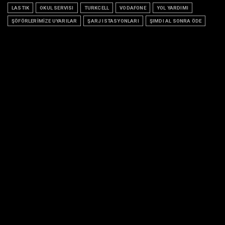
LASTIK
OKUL SERVISI
TURKCELL
VODAFONE
YOL YARDIMI
ŞÖFÖRLERİMİZE UYARILAR
ŞARJ ISTASYONLARI
ŞIMDI AL SONRA ÖDE