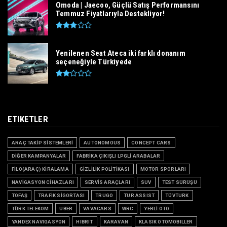
Omoda | Jaecoo, Güçlü Satış Performansını
Temmuz Fiyatlarıyla Destekliyor!
Yenilenen Seat Ateca iki farklı donanım
seçeneğiyle Türkiyede
ETIKETLER
ARAÇ TAKİP SİSTEMLERİ
AUTONOMOUS
CONCEPT CARS
DİĞER KAMPANYALAR
FABRİKA ÇIKIŞLI LPGLİ ARABALAR
FİLO(ARAÇ) KİRALAMA
GİZLİLİK POLİTİKASI
MOTOR SPORLARI
NAVİGASYON CİHAZLARI
SERVİS ARAÇLARI
SUV
TEST SÜRÜŞÜ
TOFAŞ
TRAFİK SİGORTASI
TRUGO
TUR ASSIST
TÜVTURK
TÜRK TELEKOM
UBER
VAVACARS
WRC
YERLİ OTO
YANDEX NAVIGASYON
HIBRIT
KARAVAN
KLASIK OTOMOBILLER