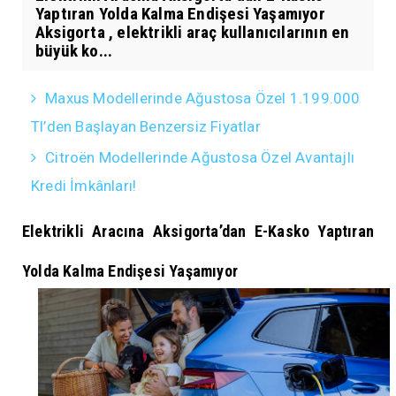
Yaptıran Yolda Kalma Endişesi Yaşamıyor
Aksigorta , elektrikli araç kullanıcılarının en
büyük ko...
Maxus Modellerinde Ağustosa Özel 1.199.000
Tl’den Başlayan Benzersiz Fiyatlar
Citroën Modellerinde Ağustosa Özel Avantajlı
Kredi İmkânları!
Elektrikli Aracına Aksigorta’dan E-Kasko Yaptıran
Yolda Kalma Endişesi Yaşamıyor