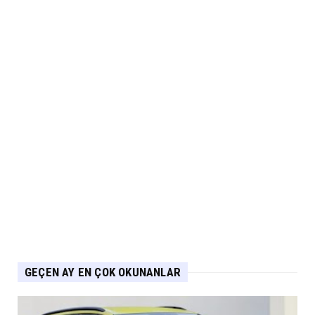
ARABA KAMPANYALARI
Citroën Modellerinde Ağustosa Özel
Avantajlı Kredi İmkânları...
Eylül 07, 2026
MUSATTI MOTOR
Musatti Motor Carbot, Kingpow ve Off Track
ile Ürün Gamını G...
Eylül 07, 2026
NİSSAN
Nissan Qashqai e-POWER’den Guinness
Dünya Rekoru Tek Depoyla...
Eylül 07, 2026
GEÇEN AY EN ÇOK OKUNANLAR