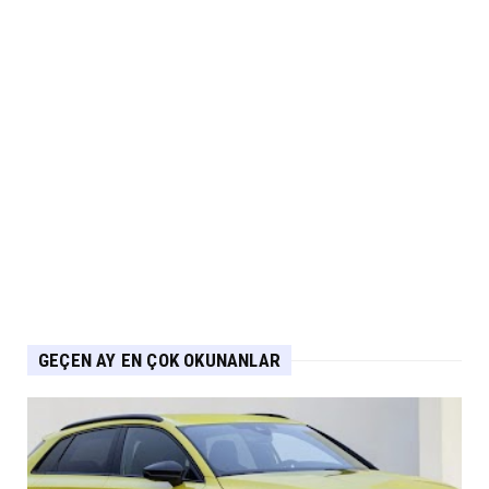
ile Ürün Gamını G...
Eylül 07, 2026
NİSSAN
Nissan Qashqai e-POWER’den Guinness
Dünya Rekoru Tek Depoyla...
Eylül 07, 2026
AUDİ
Audi Nuvolari 405 günde geliştirildi
Eylül 06, 2026
GEÇEN AY EN ÇOK OKUNANLAR