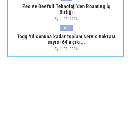
Zes ve Beefull Teknoloji’den Roaming İş
Birliği
Eylül 07, 2026
TOGG
Togg Yıl sonuna kadar toplam servis noktası
sayısı 64'e çıkı...
Eylül 07, 2026
ARABA KAMPANYALARI
Maxus Modellerinde Ağustosa Özel
1.199.000 Tl’den Başlayan B...
Eylül 07, 2026
ARABA KAMPANYALARI
Citroën Modellerinde Ağustosa Özel
Avantajlı Kredi İmkânları...
Eylül 07, 2026
MUSATTI MOTOR
Musatti Motor Carbot, Kingpow ve Off Track