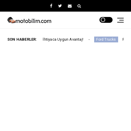
a Her İhtiyaca Uygun Avantaj!
SON HABERLER:
Ford Trucks İle Iveco Gel
Ford Trucks