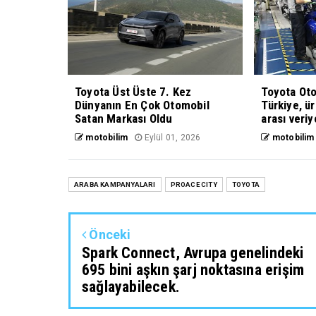
Toyota Üst Üste 7. Kez
Toyota Oto
Dünyanın En Çok Otomobil
Türkiye, ü
Satan Markası Oldu
arası veriy
motobilim
Eylül 01, 2026
motobilim
ARABA KAMPANYALARI
PROACE CITY
TOYOTA
Önceki
Spark Connect, Avrupa genelindeki
695 bini aşkın şarj noktasına erişim
sağlayabilecek.