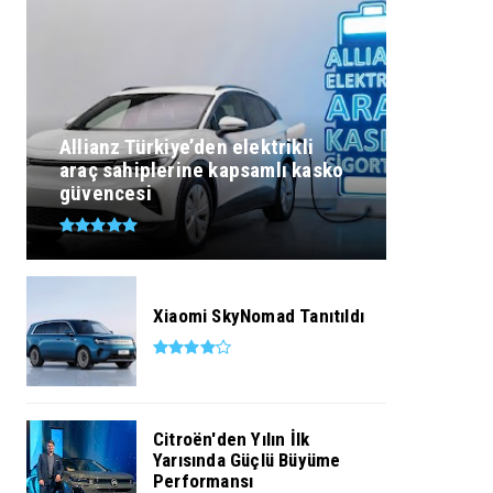
Allianz Türkiye’den elektrikli
araç sahiplerine kapsamlı kasko
güvencesi
Xiaomi SkyNomad Tanıtıldı
Citroën'den Yılın İlk
Yarısında Güçlü Büyüme
Performansı