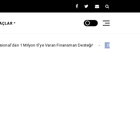
RAÇLAR
yon tl’ye Varan Finansman Desteği!
Skywell'den Açıklama
Skywell