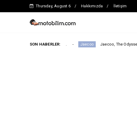
Thursday, August 6
Hakkımızda
İletişim
 segmentinde iddialı.
SON HABERLER:
Jaecoo, The Odyssey ile Global İş Bi
Jaecoo