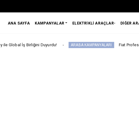
ANA SAYFA
KAMPANYALAR
ELEKTRİKLİ ARAÇLAR-
DİĞER A
rliğini Duyurdu!
Fiat Professional’dan 1 Mil
ARABA KAMPANYALARI