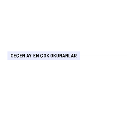
AUDİ
Audi Nuvolari 405 günde geliştirildi
Eylül 06, 2026
GEÇEN AY EN ÇOK OKUNANLAR