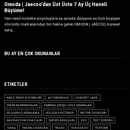
Omoda | Jaecoo’dan Üst Üste 7 Ay Üç Haneli
Büyüme!
Yeni nesil mobilite vizyonuyla kısa sürede dünyanın en hızlı büyüyen
otomotiv markalarından biri haline gelen OMODA | JAECOO, küresel
satış...
BU AY EN ÇOK OKUNANLAR
ETIKETLER
ARAÇ TAKİP SİSTEMLERİ
AUTONOMOUS
CONCEPT CARS
DİĞER KAMPANYALAR
FABRİKA ÇIKIŞLI LPGLİ ARABALAR
FİLO(ARAÇ) KİRALAMA
GİZLİLİK POLİTİKASI
MOTOR SPORLARI
NAVİGASYON CİHAZLARI
SERVİS ARAÇLARI
SUV
TEST SÜRÜŞÜ
TOFAŞ
TRAFİK SİGORTASI
TRUGO
TUR ASSIST
TÜVTURK