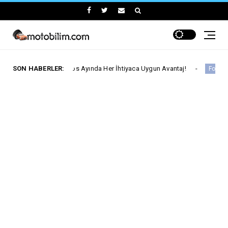
t'ta Ağustos Ayında Her İhtiyaca Uygun Avantaj!
SON HABERLER:
Ford T
Ford Trucks