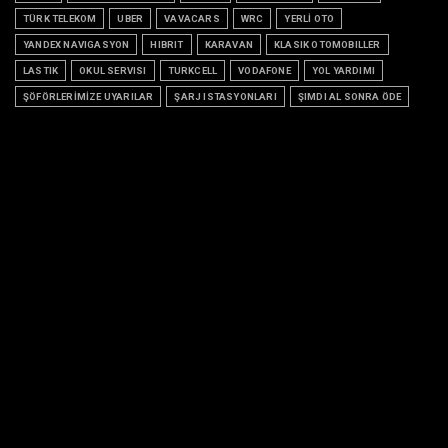
TÜRK TELEKOM
UBER
VAVACARS
WRC
YERLİ OTO
YANDEX NAVIGASYON
HIBRIT
KARAVAN
KLASIK OTOMOBILLER
LASTIK
OKUL SERVISI
TURKCELL
VODAFONE
YOL YARDIMI
ŞÖFÖRLERİMİZE UYARILAR
ŞARJ ISTASYONLARI
ŞIMDI AL SONRA ÖDE