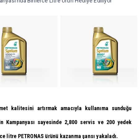
yası’nda Binlerce Litre Ürün Hediye Ediliyor
met kalitesini artırmak amacıyla kullanıma sunduğu
rün Kampanyası sayesinde 2,800 servis ve 200 yedek
rce litre PETRONAS ürünü kazanma şansı yakaladı.