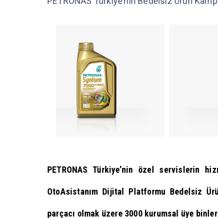
PETRONAS Türkiye’nin Bedelsiz Ürün Kampan
PETRONAS Türkiye’nin özel servislerin hiz
OtoAsistanım Dijital Platformu Bedelsiz Ü
parçacı olmak üzere 3000 kurumsal üye binle