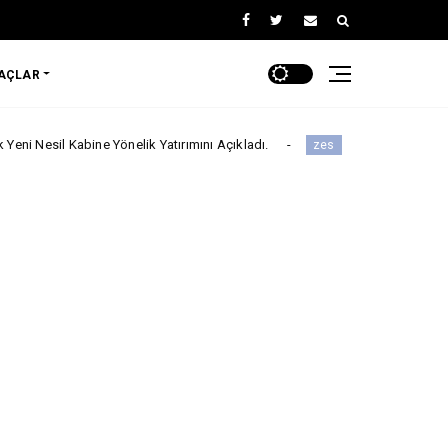
RAÇLAR
Kabine Yönelik Yatırımını Açıkladı.
Zes ve Beefull Teknoloji’den
zes