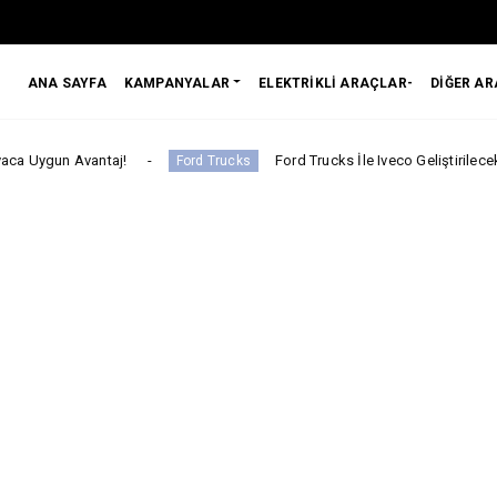
ANA SAYFA
KAMPANYALAR
ELEKTRİKLİ ARAÇLAR-
DİĞER A
Avantaj!
Ford Trucks İle Iveco Geliştirilecek Yeni Nesil 
Ford Trucks