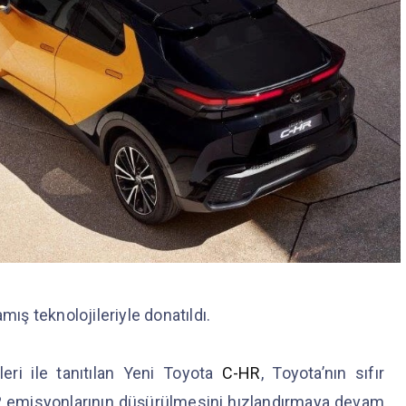
mış teknolojileriyle donatıldı.
ri ile tanıtılan Yeni Toyota
C-HR
, Toyota’nın sıfır
 emisyonlarının düşürülmesini hızlandırmaya devam