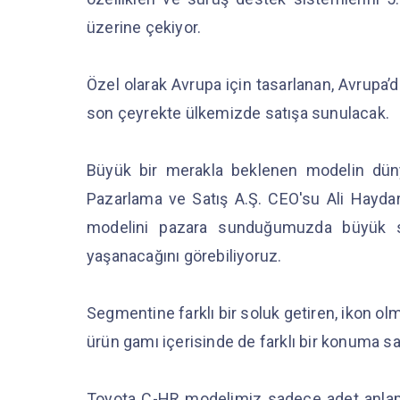
üzerine çekiyor.
Özel olarak Avrupa için tasarlanan, Avrupa’d
son çeyrekte ülkemizde satışa sunulacak.
Büyük bir merakla beklenen modelin dün
Pazarlama ve Satış A.Ş. CEO'su Ali Haydar
modelini pazara sunduğumuzda büyük ses
yaşanacağını görebiliyoruz.
Segmentine farklı bir soluk getiren, ikon 
ürün gamı içerisinde de farklı bir konuma s
Toyota C-HR modelimiz sadece adet anlam