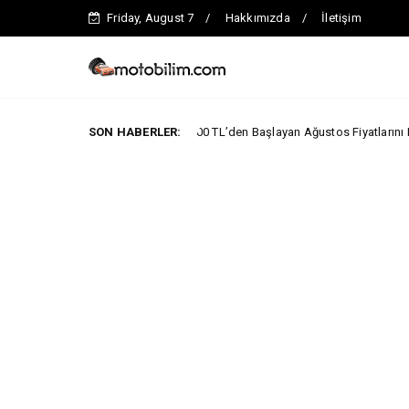
Friday, August 7
Hakkımızda
İletişim
MG 2.290.000 TL’den Başlayan Ağustos Fiyatlarını Duyurdu
SON HABERLER:
YALARI