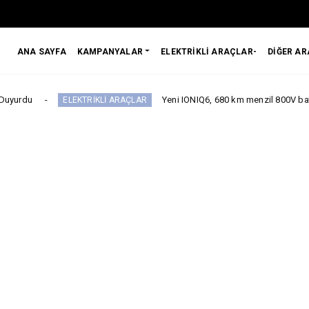
ANA SAYFA
KAMPANYALAR
ELEKTRİKLİ ARAÇLAR-
DİĞER A
Yeni IONIQ6, 680 km menzil 800V batarya mimarisiy
ELEKTRİKLİ ARAÇLAR