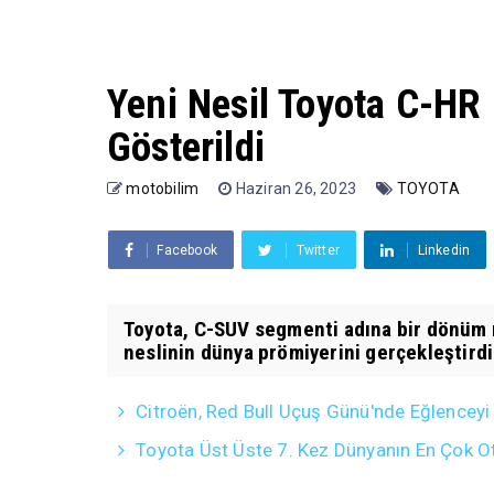
Yeni Nesil Toyota C-HR 
Gösterildi
motobilim
Haziran 26, 2023
TOYOTA
Facebook
Twitter
Linkedin
Toyota, C-SUV segmenti adına bir dönüm n
neslinin dünya prömiyerini gerçekleştird
Citroën, Red Bull Uçuş Günü'nde Eğlencey
Toyota Üst Üste 7. Kez Dünyanın En Çok O