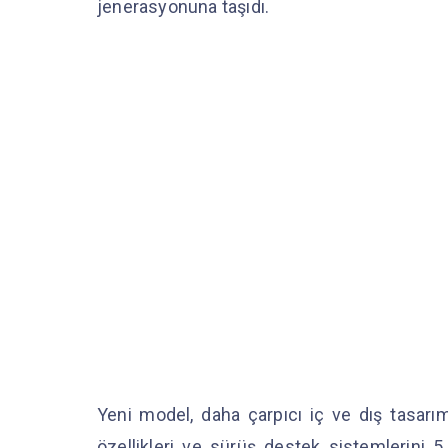
jenerasyonuna taşıdı.
Yeni model, daha çarpıcı iç ve dış tasarımı, 
özellikleri ve sürüş destek sistemlerini 5.