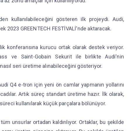
a az zorlu amaçlar için kullanılıyordu.
en kullanılabileceğini gösteren ilk projeydi. Audi,
enecek 2023 GREENTECH FESTİVALİ'nde aktaracak.
rlik konferansına kurucu ortak olarak destek veriyor.
ass ve Saint-Gobain Sekurit ile birlikte Audi'nin
asıl seri üretime alınabileceğini gösteriyor.
Audi Q4 e-tron için yeni ön camlar yapmanın yollarını
cadılar. Artık süreç standart üretime hazır. İlk olarak,
süreci kullanılarak küçük parçalara bölünüyor.
tüm unsurlar ortadan kaldırılıyor. Ortaklar, bu şekilde