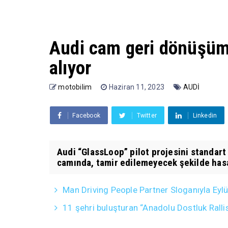
Audi cam geri dönüşümü
alıyor
motobilim
Haziran 11, 2023
AUDİ
Facebook
Twitter
Linkedin
Audi “GlassLoop” pilot projesini standart
camında, tamir edilemeyecek şekilde has
Man Driving People Partner Sloganıyla Eyl
11 şehri buluşturan “Anadolu Dostluk Ralli