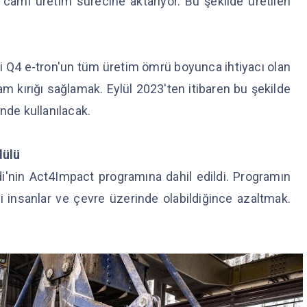
camı üretim sürecine aktarıyor. Bu şekilde üretilen
i Q4 e-tron'un tüm üretim ömrü boyunca ihtiyacı olan
 kırığı sağlamak. Eylül 2023'ten itibaren bu şekilde
inde kullanılacak.
dülü
udi'nin Act4Impact programına dahil edildi. Programın
ini insanlar ve çevre üzerinde olabildiğince azaltmak.