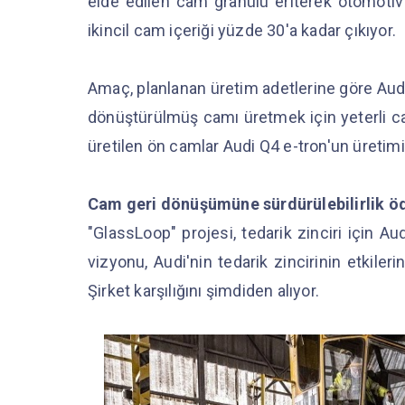
elde edilen cam granülü eriterek otomotiv 
ikincil cam içeriği yüzde 30'a kadar çıkıyor.
Amaç, planlanan üretim adetlerine göre Aud
dönüştürülmüş camı üretmek için yeterli cam
üretilen ön camlar Audi Q4 e-tron'un üretim
Cam geri dönüşümüne sürdürülebilirlik ö
"GlassLoop" projesi, tedarik zinciri için A
vizyonu, Audi'nin tedarik zincirinin etkiler
Şirket karşılığını şimdiden alıyor.