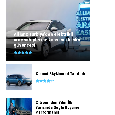
Allianz Türkiye’den elektrikli
araç sahiplerine kapsamlı kasko
güvencesi
Xiaomi SkyNomad Tanıtıldı
Citroën'den Yılın İlk
Yarısında Güçlü Büyüme
Performansı