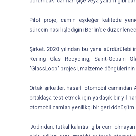
durumdaki camları şişe veya yalıtım gibi dah
Pilot proje, camın eşdeğer kalitede yenid
sürecin nasıl işlediğini Berlin'de düzenl
Şirket, 2020 yılından bu yana sürdürülebili
Reiling Glas Recycling, Saint-Gobain Gl
"GlassLoop" projesi, malzeme döngülerinin n
Ortak şirketler, hasarlı otomobil camından 
ortaklaşa test etmek için yaklaşık bir yıl har
otomobil camları yenilikçi bir geri dönüşüm 
Ardından, tutkal kalıntısı gibi cam olmayan 