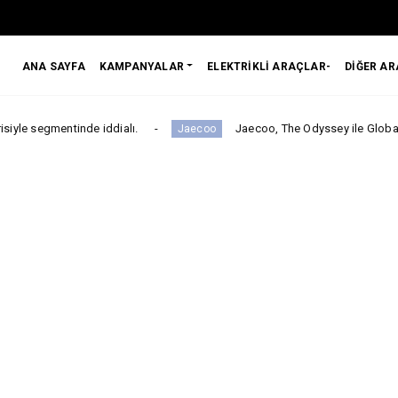
ANA SAYFA
KAMPANYALAR
ELEKTRİKLİ ARAÇLAR-
DİĞER A
e iddialı.
Jaecoo, The Odyssey ile Global İş Birliğini Duy
Jaecoo