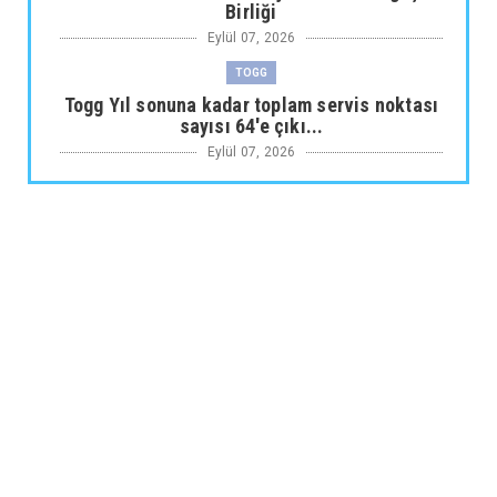
Birliği
Eylül 07, 2026
TOGG
Togg Yıl sonuna kadar toplam servis noktası
sayısı 64'e çıkı...
Eylül 07, 2026
ARABA KAMPANYALARI
Maxus Modellerinde Ağustosa Özel
1.199.000 Tl’den Başlayan B...
Eylül 07, 2026
ARABA KAMPANYALARI
Citroën Modellerinde Ağustosa Özel
Avantajlı Kredi İmkânları...
Eylül 07, 2026
MUSATTI MOTOR
Musatti Motor Carbot, Kingpow ve Off Track
ile Ürün Gamını G...
Eylül 07, 2026