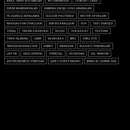
ARAÇ TAKİP SİSTEMLERİ
AUTONOMOUS
CONCEPT CARS
DİĞER KAMPANYALAR
FABRİKA ÇIKIŞLI LPGLİ ARABALAR
FİLO(ARAÇ) KİRALAMA
GİZLİLİK POLİTİKASI
MOTOR SPORLARI
NAVİGASYON CİHAZLARI
SERVİS ARAÇLARI
SUV
TEST SÜRÜŞÜ
TOFAŞ
TRAFİK SİGORTASI
TRUGO
TUR ASSIST
TÜVTURK
TÜRK TELEKOM
UBER
VAVACARS
WRC
YERLİ OTO
YANDEX NAVIGASYON
HIBRIT
KARAVAN
KLASIK OTOMOBILLER
LASTIK
OKUL SERVISI
TURKCELL
VODAFONE
YOL YARDIMI
ŞÖFÖRLERİMİZE UYARILAR
ŞARJ ISTASYONLARI
ŞIMDI AL SONRA ÖDE