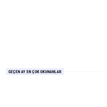
NİSSAN
Nissan Qashqai e-POWER’den Guinness
Dünya Rekoru Tek Depoyla...
Eylül 07, 2026
AUDİ
Audi Nuvolari 405 günde geliştirildi
Eylül 06, 2026
GEÇEN AY EN ÇOK OKUNANLAR