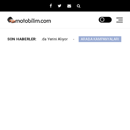
 Fuarı’nda Yerini Alıyor
SON HABERLER:
MG 2.290.000 TL’d
ARABA KAMPANYALARI