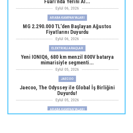
Fuarı’nda Yerini Al...
Eylül 06, 2026
ARABA KAMPANYALARI
MG 2.290.000 TL’den Başlayan Ağustos
Fiyatlarını Duyurdu
Eylül 06, 2026
ELEKTRİKLİ ARAÇLAR
Yeni IONIQ6, 680 km menzil 800V batarya
mimarisiyle segmenti...
Eylül 05, 2026
JAECOO
Jaecoo, The Odyssey ile Global İş Birliğini
Duyurdu!
Eylül 05, 2026
ARABA KAMPANYALARI
Fiat Professional’dan 1 Milyon tl’ye Varan
Finansman Desteği...
Eylül 05, 2026