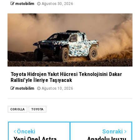
motobilim
Ağustos 30, 2026
Toyota Hidrojen Yakıt Hücresi Teknolojisini Dakar
Rallisi’yle İleriye Taşıyacak
motobilim
Ağustos 10, 2026
COROLLA
TOYOTA
Önceki
Sonraki
Yeni Opel Astra
Anadolu Isuzu