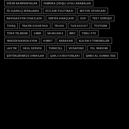
DİĞER KAMPANYALAR
FABRİKA ÇIKIŞLI LPGLİ ARABALAR
FİLO(ARAÇ) KİRALAMA
GİZLİLİK POLİTİKASI
MOTOR SPORLARI
NAVİGASYON CİHAZLARI
SERVİS ARAÇLARI
SUV
TEST SÜRÜŞÜ
TOFAŞ
TRAFİK SİGORTASI
TRUGO
TUR ASSIST
TÜVTURK
TÜRK TELEKOM
UBER
VAVACARS
WRC
YERLİ OTO
YANDEX NAVIGASYON
HIBRIT
KARAVAN
KLASIK OTOMOBILLER
LASTIK
OKUL SERVISI
TURKCELL
VODAFONE
YOL YARDIMI
ŞÖFÖRLERİMİZE UYARILAR
ŞARJ ISTASYONLARI
ŞIMDI AL SONRA ÖDE