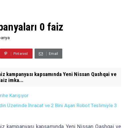
nyaları 0 faiz
panya
Pinterest
Email
faiz kampanyası kapsamında Yeni Nissan Qashqai ve
aiz imka...
rihe Karışıyor
din Üzerinde İhracat ve 2 Bini Aşan Robot Teslimiyle 3
faiz kampanyası kapsamında Yeni Nissan Qashqai ve