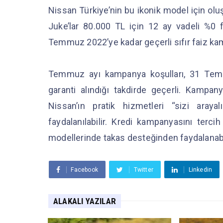
Nissan Türkiye’nin bu ikonik model için 
Juke’lar 80.000 TL için 12 ay vadeli %0 fa
Temmuz 2022’ye kadar geçerli sıfır faiz k
Temmuz ayı kampanya koşulları, 31 Temm
garanti alındığı takdirde geçerli. Kampanya
Nissan’ın pratik hizmetleri “sizi aray
faydalanılabilir. Kredi kampanyasını ter
modellerinde takas desteğinden faydalanab
Facebook
Twitter
Linkedin
ALAKALI YAZILAR