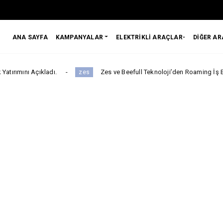
ANA SAYFA
KAMPANYALAR
ELEKTRİKLİ ARAÇLAR-
DİĞER A
ladı.
Zes ve Beefull Teknoloji’den Roaming İş Birliği
zes
to