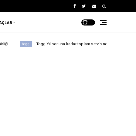
RAÇLAR
Togg Yıl sonuna kadar toplam servis noktası sayısı 64'e çıkıyor
gg