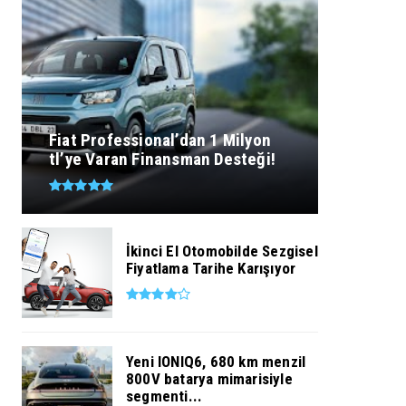
Fiat Professional’dan 1 Milyon
tl’ye Varan Finansman Desteği!
İkinci El Otomobilde Sezgisel
Fiyatlama Tarihe Karışıyor
Yeni IONIQ6, 680 km menzil
800V batarya mimarisiyle
segmenti...