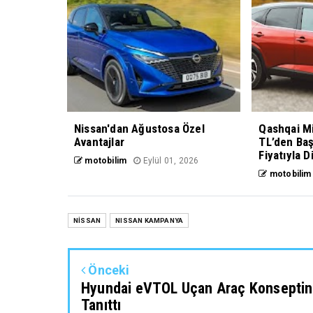
Nissan'dan Ağustosa Özel
Qashqai Mi
Avantajlar
TL’den Ba
Fiyatıyla D
motobilim
Eylül 01, 2026
motobilim
NİSSAN
NISSAN KAMPANYA
Önceki
Hyundai eVTOL Uçan Araç Konseptin
Tanıttı