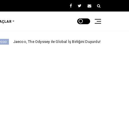
RAÇLAR
o, The Odyssey ile Global İş Birliğini Duyurdu!
ARABA KAMPANYALARI