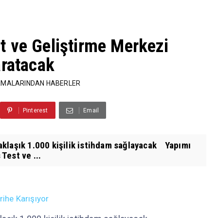
 ve Geliştirme Merkezi
aratacak
RMALARINDAN HABERLER
Pinterest
Email
klaşık 1.000 kişilik istihdam sağlayacak Yapımı
Test ve ...
rihe Karışıyor