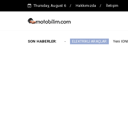
Thursday, August 6
Hakkımızda
İletişim
s Fiyatlarını Duyurdu
SON HABERLER:
Yeni IONIQ6, 680 km m
ELEKTRİKLİ ARAÇLAR