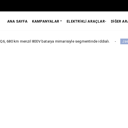
ANA SAYFA
KAMPANYALAR
ELEKTRİKLİ ARAÇLAR-
DİĞER A
enzil 800V batarya mimarisiyle segmentinde iddialı.
Jaeco
Jaecoo