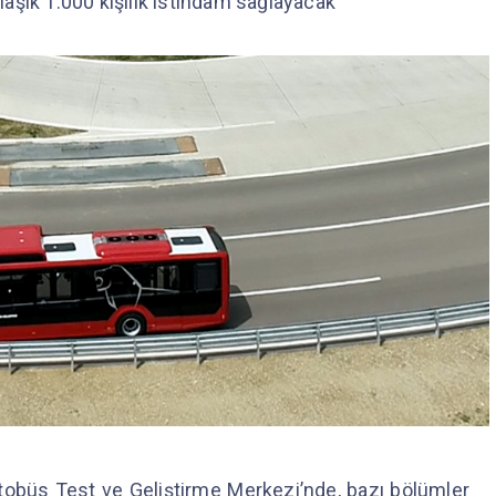
aşık 1.000 kişilik istihdam sağlayacak
tobüs Test ve Geliştirme Merkezi’nde, bazı bölümler