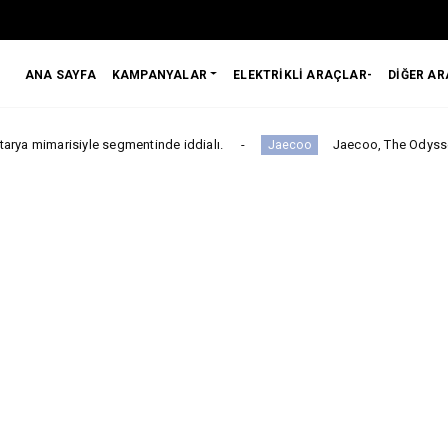
ANA SAYFA
KAMPANYALAR
ELEKTRİKLİ ARAÇLAR-
DİĞER A
egmentinde iddialı.
Jaecoo, The Odyssey ile Global İş Birl
Jaecoo