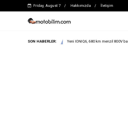
Friday, August 7
Hakkımızda
İletişim
SON HABERLER:
Yeni IONIQ6, 680 km menzil 800V batarya mimarisiyle s
EKTRİKLİ ARAÇLAR