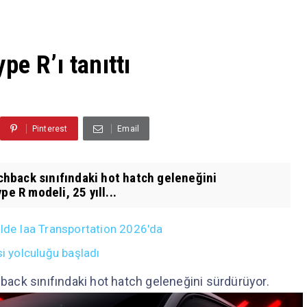
pe R’ı tanıttı
Pinterest
Email
hback sınıfındaki hot hatch geleneğini
e R modeli, 25 yıll...
ülde Iaa Transportation 2026'da
si yolculuğu başladı
ack sınıfındaki hot hatch geleneğini sürdürüyor.