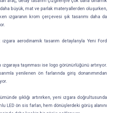
atan araç, detay tasarım çizgileriyle çok daha dinamik
 daha büyük, mat ve parlak materyallerden oluşurken,
çeken ızgaranın krom çerçevesi şık tasarımı daha da
yor.
 ızgara aerodinamik tasarım detaylarıyla Yeni Ford
ızgaraya taşınması ise logo görünürlüğünü artırıyor.
arımla yenilenen ön farlarında giriş donanımından
uyor.
münde şıklığı artırırken, yeni ızgara doğrultusunda
u LED ön sis farları, hem dönüşlerdeki görüş alanını