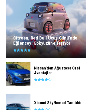
Citroën, Red Bull Uçuş Günü'nde
Eğlenceyi Gökyüzüne Taşıyor
Nissan'dan Ağustosa Özel
Avantajlar
Xiaomi SkyNomad Tanıtıldı