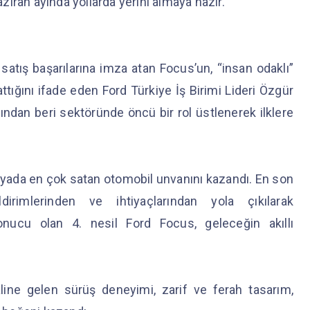
haziran ayında yollarda yerini almaya hazır.
l
satış başarılarına imza atan Focus’un, “insan odaklı”
ttığını ifade eden Ford Türkiye İş Birimi Lideri Özgür
ılından beri sektöründe öncü bir rol üstlenerek ilklere
yada en çok satan otomobil unvanını kazandı. En son
dirimlerinden ve ihtiyaçlarından yola çıkılarak
sonucu olan 4. nesil Ford Focus, geleceğin akıllı
ine gelen sürüş deneyimi, zarif ve ferah tasarım,