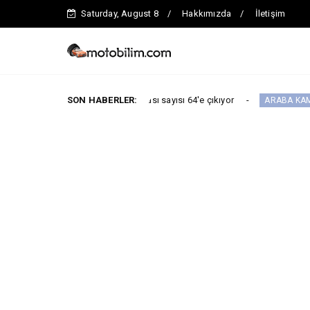
Saturday, August 8
Hakkımızda
İletişim
 toplam servis noktası sayısı 64'e çıkıyor
SON HABERLER:
ARABA KAMPANYALARI