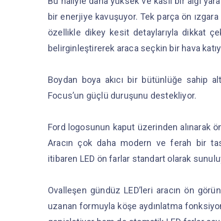
Bu haliyle daha yüksek ve kaslı bir algı yar
bir enerjiye kavuşuyor. Tek parça ön ızgara
özellikle dikey kesit detaylarıyla dikkat 
belirginleştirerek araca seçkin bir hava katı
Boydan boya akıcı bir bütünlüğe sahip alt
Focus’un güçlü duruşunu destekliyor.
Ford logosunun kaput üzerinden alınarak ön 
Aracın çok daha modern ve ferah bir tas
itibaren LED ön farlar standart olarak sunul
Ovalleşen gündüz LED’leri aracın ön görünü
uzanan formuyla köşe aydınlatma fonksiyonl