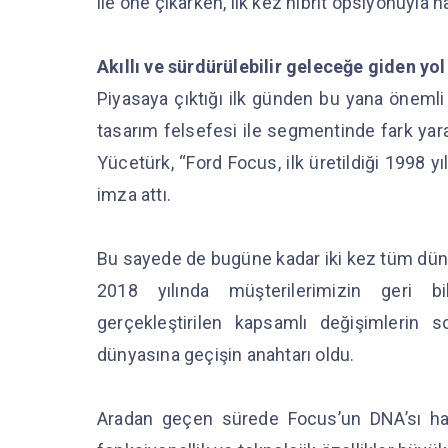
ile öne çıkarken, ilk kez hibrit opsiyonuyla 
Akıllı ve sürdürülebilir geleceğe giden yo
Piyasaya çıktığı ilk günden bu yana önemli 
tasarım felsefesi ile segmentinde fark yara
Yücetürk, “Ford Focus, ilk üretildiği 1998 y
imza attı.
Bu sayede de bugüne kadar iki kez tüm dün
2018 yılında müşterilerimizin geri bil
gerçekleştirilen kapsamlı değişimlerin 
dünyasına geçişin anahtarı oldu.
Aradan geçen sürede Focus’un DNA’sı hal