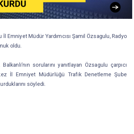
 İl Emniyet Müdür Yardımcısı Şamil Özsagulu, Radyo
onuk oldu.
alkanlı’nın sorularını yanıtlayan Özsagulu çarpıcı
k kez İl Emniyet Müdürlüğü Trafik Denetleme Şube
rduklarını söyledi.