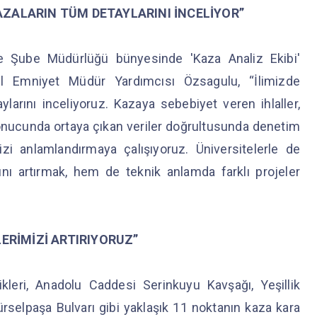
AZALARIN TÜM DETAYLARINI İNCELİYOR”
e Şube Müdürlüğü bünyesinde 'Kaza Analiz Ekibi'
 İl Emniyet Müdür Yardımcısı Özsagulu, “İlimizde
larını inceliyoruz. Kazaya sebebiyet veren ihlaller,
r sonucunda ortaya çıkan veriler doğrultusunda denetim
zi anlamlandırmaya çalışıyoruz. Üniversitelerle de
ığını artırmak, hem de teknik anlamda farklı projeler
RİMİZİ ARTIRIYORUZ”
kleri, Anadolu Caddesi Serinkuyu Kavşağı, Yeşillik
Mürselpaşa Bulvarı gibi yaklaşık 11 noktanın kaza kara