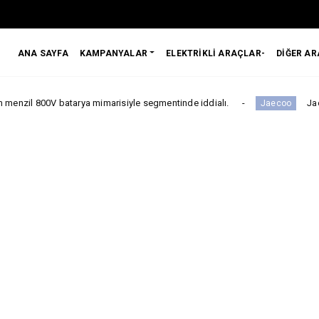
ANA SAYFA
KAMPANYALAR
ELEKTRİKLİ ARAÇLAR-
DİĞER A
batarya mimarisiyle segmentinde iddialı.
Jaecoo, The Odys
Jaecoo