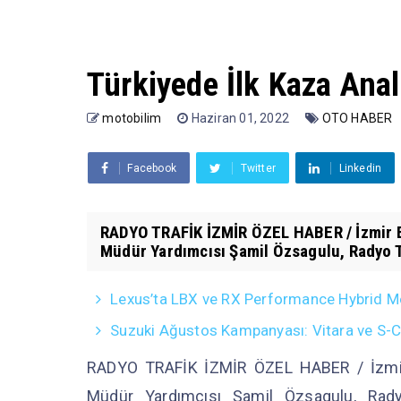
Türkiyede İlk Kaza Anal
motobilim
Haziran 01, 2022
OTO HABER
Facebook
Twitter
Linkedin
RADYO TRAFİK İZMİR ÖZEL HABER / İzmir E
Müdür Yardımcısı Şamil Özsagulu, Radyo Tr
Lexus’ta LBX ve RX Performance Hybrid Mo
Suzuki Ağustos Kampanyası: Vitara ve S-Cro
RADYO TRAFİK İZMİR ÖZEL HABER / İzmir 
Müdür Yardımcısı Şamil Özsagulu, Radyo