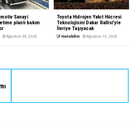
motiv Sanayi
Toyota Hidrojen Yakıt Hücresi
retime planlı bakım
Teknolojisini Dakar Rallisi’yle
or
İleriye Taşıyacak
Ağustos 30, 2026
motobilim
Ağustos 10, 2026
ımı