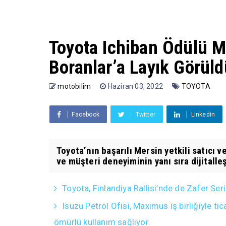
Toyota Ichiban Ödülü M
Boranlar’a Layık Görüld
motobilim
Haziran 03, 2022
TOYOTA
Facebook
Twitter
Linkedin
Toyota’nın başarılı Mersin yetkili satıcı 
ve müşteri deneyiminin yanı sıra dijitalleş
Toyota, Finlandiya Rallisi’nde de Zafer Ser
Isuzu Petrol Ofisi, Maximus iş birliğiyle 
ömürlü kullanım sağlıyor.