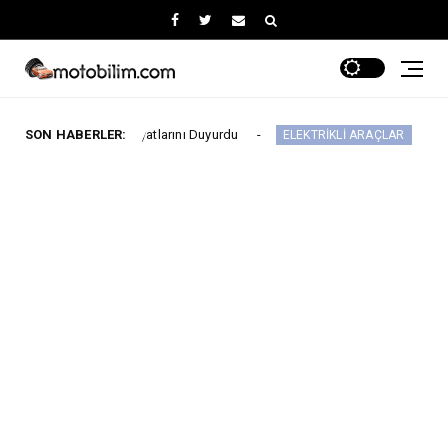
stos Fiyatlarını Duyurdu
SON HABERLER:
Yeni IONIQ6, 680 k
ELEKTRİKLİ ARAÇLAR