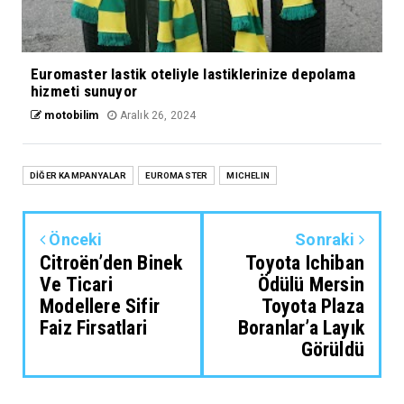
Euromaster lastik oteliyle lastiklerinize depolama
hizmeti sunuyor
motobilim
Aralık 26, 2024
DİĞER KAMPANYALAR
EUROMASTER
MICHELIN
Önceki
Sonraki
Citroën’den Binek
Toyota Ichiban
Ve Ticari
Ödülü Mersin
Modellere Sifir
Toyota Plaza
Faiz Firsatlari
Boranlar’a Layık
Görüldü