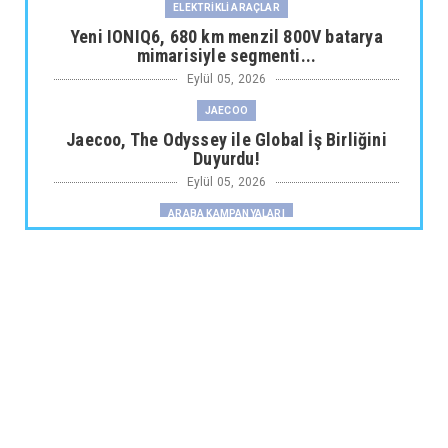
ELEKTRİKLİ ARAÇLAR
Yeni IONIQ6, 680 km menzil 800V batarya
mimarisiyle segmenti...
Eylül 05, 2026
JAECOO
Jaecoo, The Odyssey ile Global İş Birliğini
Duyurdu!
Eylül 05, 2026
ARABA KAMPANYALARI
Fiat Professional’dan 1 Milyon tl’ye Varan
Finansman Desteği...
Eylül 05, 2026
SKYWELL
Skywell'den Açıklama
Eylül 05, 2026
ARABA KAMPANYALARI
Ds N°4’te Ağustos Kampanyası