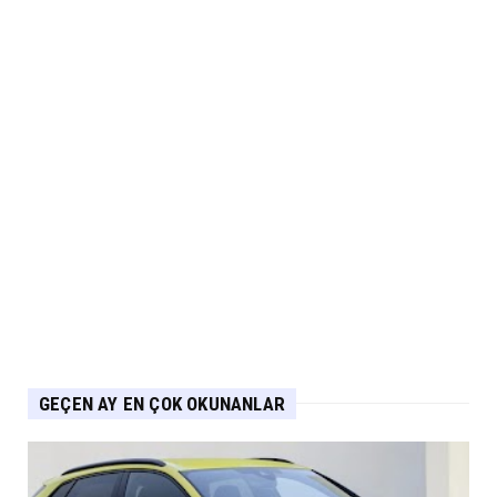
Eylül 05, 2026
2.EL
İkinci El Otomobilde Sezgisel Fiyatlama
Tarihe Karışıyor
Eylül 04, 2026
CHERY
Chery 20 Milyon Araç ile Aylık 200 Bin
Adedin Üzerinde İhrac...
Eylül 04, 2026
GEÇEN AY EN ÇOK OKUNANLAR