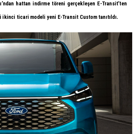
ı’ndan hattan indirme töreni gerçekleşen E-Transit’ten
 ikinci ticari modeli yeni E-Transit Custom tanıtıldı.