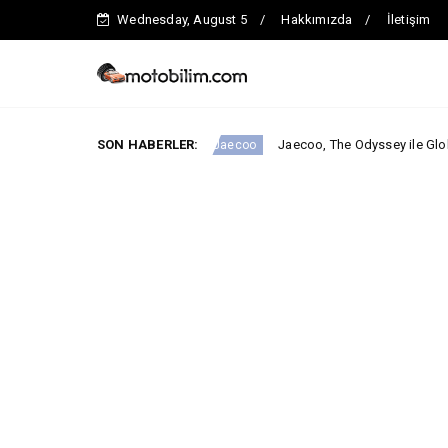
Wednesday, August 5
Hakkımızda
İletişim
 iddialı.
SON HABERLER:
Jaecoo, The Odyssey ile Global İş Birliğini Duyu
Jaecoo