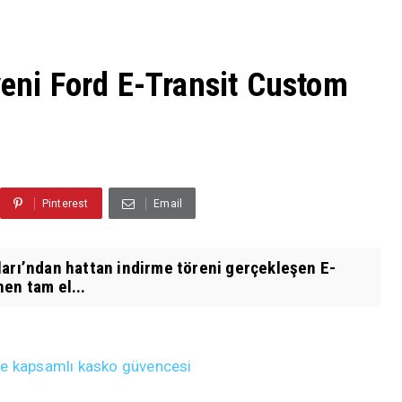
yeni Ford E-Transit Custom
Pinterest
Email
ları’ndan hattan indirme töreni gerçekleşen E-
en tam el...
rine kapsamlı kasko güvencesi