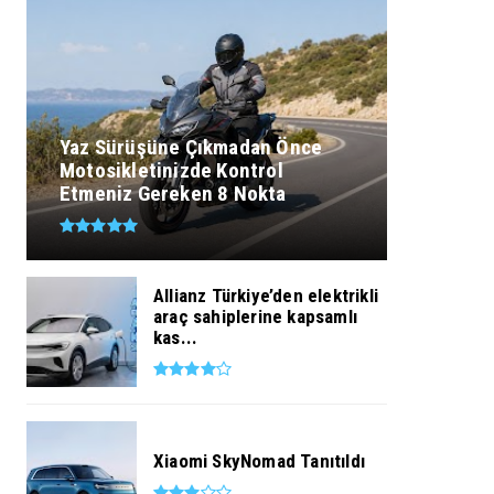
Yaz Sürüşüne Çıkmadan Önce
Motosikletinizde Kontrol
Etmeniz Gereken 8 Nokta
Allianz Türkiye’den elektrikli
araç sahiplerine kapsamlı
kas...
Xiaomi SkyNomad Tanıtıldı