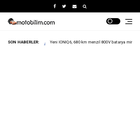
SON HABERLER:
Yeni IONIQ6, 680 km menzil 800V batarya mimarisiyle segmentinde 
AÇLAR