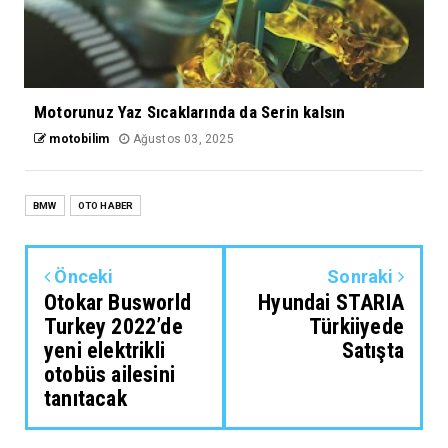
Motorunuz Yaz Sıcaklarında da Serin kalsın
motobilim
Ağustos 03, 2025
BMW
OTO HABER
Önceki
Sonraki
Otokar Busworld
Hyundai STARIA
Turkey 2022’de
Türkiiyede
yeni elektrikli
Satışta
otobüs ailesini
tanıtacak