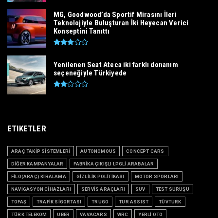
MG, Goodwood’da Sportif Mirasını İleri
Teknolojiyle Buluşturan İki Heyecan Verici
Konseptini Tanıttı
Yenilenen Seat Ateca iki farklı donanım
seçeneğiyle Türkiyede
ETIKETLER
ARAÇ TAKİP SİSTEMLERİ
AUTONOMOUS
CONCEPT CARS
DİĞER KAMPANYALAR
FABRİKA ÇIKIŞLI LPGLİ ARABALAR
FİLO(ARAÇ) KİRALAMA
GİZLİLİK POLİTİKASI
MOTOR SPORLARI
NAVİGASYON CİHAZLARI
SERVİS ARAÇLARI
SUV
TEST SÜRÜŞÜ
TOFAŞ
TRAFİK SİGORTASI
TRUGO
TUR ASSIST
TÜVTURK
TÜRK TELEKOM
UBER
VAVACARS
WRC
YERLİ OTO