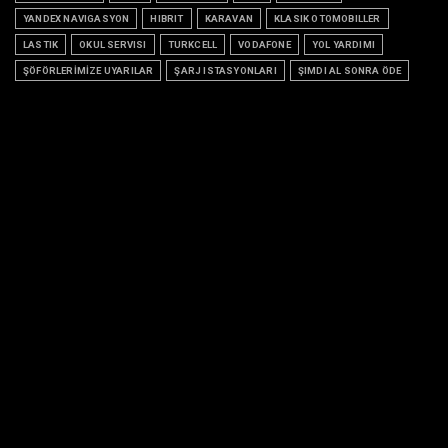
YANDEX NAVIGASYON
HIBRIT
KARAVAN
KLASIK OTOMOBILLER
LASTIK
OKUL SERVISI
TURKCELL
VODAFONE
YOL YARDIMI
ŞÖFÖRLERİMİZE UYARILAR
ŞARJ ISTASYONLARI
ŞIMDI AL SONRA ÖDE