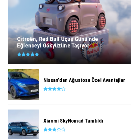
Citroën, Red Bull Uçuş Günü'nde
Eğlenceyi Gökyüzüne Taşıyor
Nissan'dan Ağustosa Özel Avantajlar
Xiaomi SkyNomad Tanıtıldı