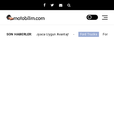
a Her İhtiyaca Uygun Avantaj!
SON HABERLER:
Ford Trucks İle Iveco Gel
Ford Trucks