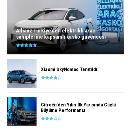
Allianz Türkiye’den elektrikli araç
sahiplerine kapsamlı kasko güvencesi
Xiaomi SkyNomad Tanıtıldı
Citroën'den Yılın İlk Yarısında Güçlü
Büyüme Performansı