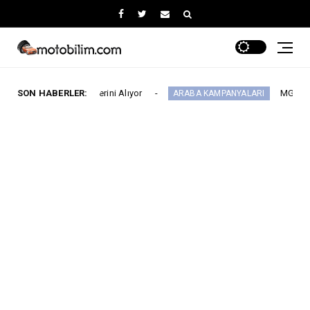
ı’nda Yerini Alıyor
SON HABERLER:
MG 2.290.000 TL’den Ba
ARABA KAMPANYALARI