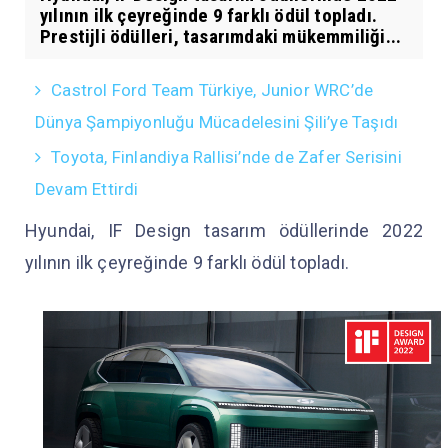
yılının ilk çeyreğinde 9 farklı ödül topladı.
Prestijli ödülleri, tasarımdaki mükemmiliği...
Castrol Ford Team Türkiye, Junior WRC’de
Dünya Şampiyonluğu Mücadelesini Şili’ye Taşıdı
Toyota, Finlandiya Rallisi’nde de Zafer Serisini
Devam Ettirdi
Hyundai, IF Design tasarım ödüllerinde 2022
yılının ilk çeyreğinde 9 farklı ödül topladı.