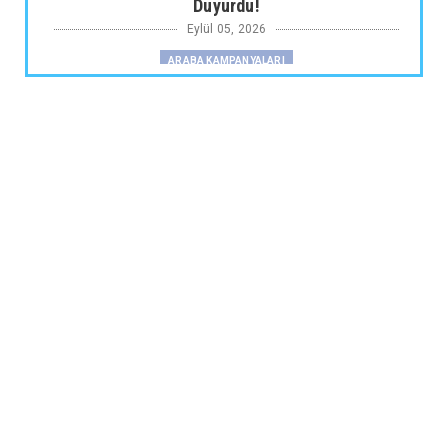
Duyurdu!
Eylül 05, 2026
ARABA KAMPANYALARI
Fiat Professional’dan 1 Milyon tl’ye Varan
Finansman Desteği...
Eylül 05, 2026
SKYWELL
Skywell'den Açıklama
Eylül 05, 2026
ARABA KAMPANYALARI
Ds N°4’te Ağustos Kampanyası
Eylül 05, 2026
2.EL
İkinci El Otomobilde Sezgisel Fiyatlama
Tarihe Karışıyor
Eylül 04, 2026
CHERY