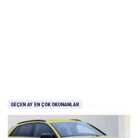
ile Ürün Gamını G...
Eylül 07, 2026
NİSSAN
Nissan Qashqai e-POWER’den Guinness
Dünya Rekoru Tek Depoyla...
Eylül 07, 2026
AUDİ
Audi Nuvolari 405 günde geliştirildi
Eylül 06, 2026
GEÇEN AY EN ÇOK OKUNANLAR