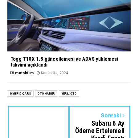
Togg T10X 1.5 güncellemesi ve ADAS yüklemesi
takvimi açıklandı
motobilim
Kasım 31, 2024
HYBRİD CARS
OTO HABER
YERLİ OTO
Sonraki
Subaru 6 Ay
Ödeme Ertelemeli