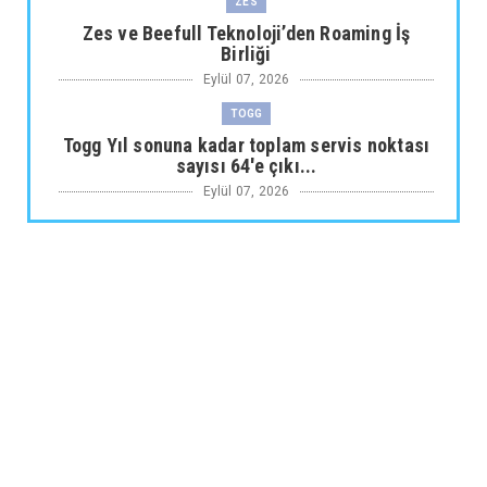
ZES
Zes ve Beefull Teknoloji’den Roaming İş
Birliği
Eylül 07, 2026
TOGG
Togg Yıl sonuna kadar toplam servis noktası
sayısı 64'e çıkı...
Eylül 07, 2026
ARABA KAMPANYALARI
Maxus Modellerinde Ağustosa Özel
1.199.000 Tl’den Başlayan B...
Eylül 07, 2026
ARABA KAMPANYALARI
Citroën Modellerinde Ağustosa Özel
Avantajlı Kredi İmkânları...
Eylül 07, 2026
MUSATTI MOTOR
Musatti Motor Carbot, Kingpow ve Off Track