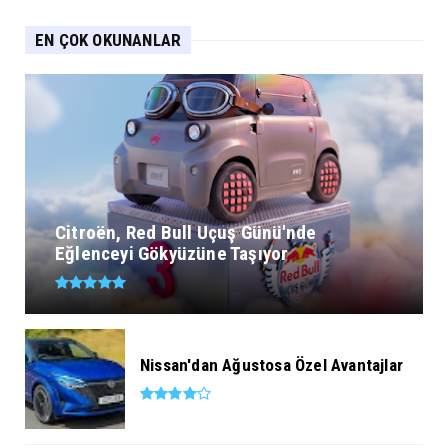
EN ÇOK OKUNANLAR
Citroën, Red Bull Uçuş Günü'nde
Eğlenceyi Gökyüzüne Taşıyor
Nissan'dan Ağustosa Özel Avantajlar