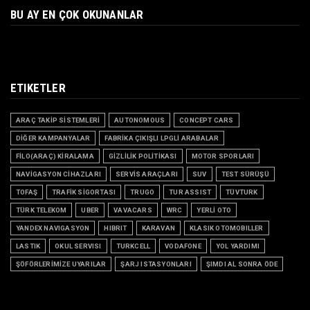
BU AY EN ÇOK OKUNANLAR
ETIKETLER
ARAÇ TAKİP SİSTEMLERİ
AUTONOMOUS
CONCEPT CARS
DİĞER KAMPANYALAR
FABRİKA ÇIKIŞLI LPGLİ ARABALAR
FİLO(ARAÇ) KİRALAMA
GİZLİLİK POLİTİKASI
MOTOR SPORLARI
NAVİGASYON CİHAZLARI
SERVİS ARAÇLARI
SUV
TEST SÜRÜŞÜ
TOFAŞ
TRAFİK SİGORTASI
TRUGO
TUR ASSIST
TÜVTURK
TÜRK TELEKOM
UBER
VAVACARS
WRC
YERLİ OTO
YANDEX NAVIGASYON
HIBRIT
KARAVAN
KLASIK OTOMOBILLER
LASTIK
OKUL SERVISI
TURKCELL
VODAFONE
YOL YARDIMI
ŞÖFÖRLERİMİZE UYARILAR
ŞARJ ISTASYONLARI
ŞIMDI AL SONRA ÖDE