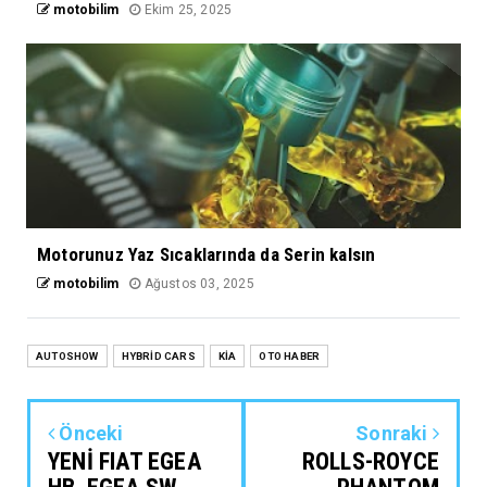
motobilim
Ekim 25, 2025
Motorunuz Yaz Sıcaklarında da Serin kalsın
motobilim
Ağustos 03, 2025
AUTOSHOW
HYBRİD CARS
KİA
OTO HABER
Önceki
Sonraki
YENİ FIAT EGEA
ROLLS-ROYCE