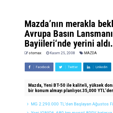
Mazda’nın merakla bekl
Avrupa Basın Lansmanı
Bayiileri‘nde yerini aldı
otomax
Kasım 25, 2008
MAZDA
Facebook
Twitter
Linkedin
Mazda, Yeni BT-50 ile kaliteli, yüksek do
bir konum almayı planlıyor.35,000 YTL’den
MG 2.290.000 TL’den Başlayan Ağustos Fiy
Yeni IONIQ6, 680 km menzil 800V batarya 