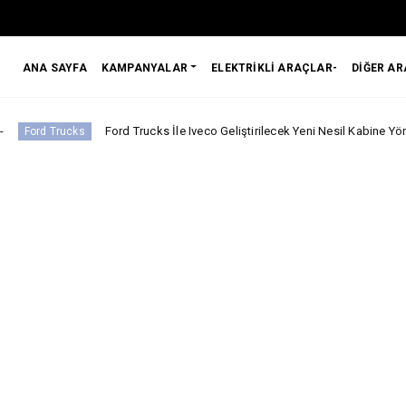
ANA SAYFA
KAMPANYALAR
ELEKTRİKLİ ARAÇLAR-
DİĞER A
Ford Trucks İle Iveco Geliştirilecek Yeni Nesil Kabine Yönelik Yatırımın
cks