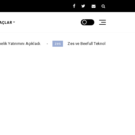
RAÇLAR
ı Açıkladı.
Zes ve Beefull Teknoloji’den Roaming İş Birliği
zes