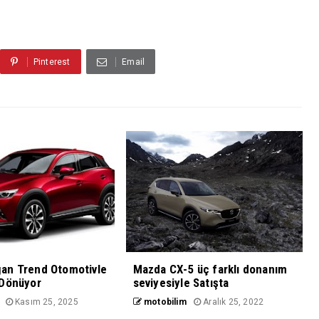
Pinterest
Email
an Trend Otomotivle
Mazda CX-5 üç farklı donanım
 Dönüyor
seviyesiyle Satışta
Kasım 25, 2025
motobilim
Aralık 25, 2022