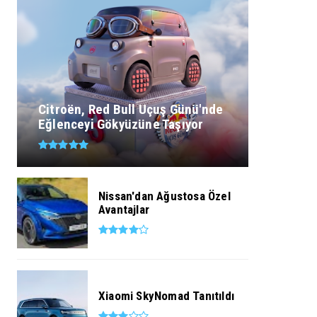
Citroën, Red Bull Uçuş Günü'nde
Eğlenceyi Gökyüzüne Taşıyor
Nissan'dan Ağustosa Özel
Avantajlar
Xiaomi SkyNomad Tanıtıldı