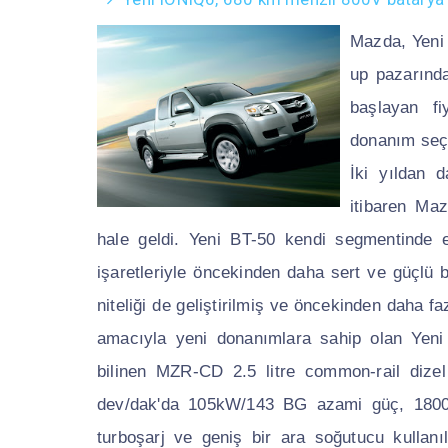
Mazda, Yeni 
up pazarında
başlayan f
donanım seçe
İki yıldan 
itibaren Ma
hale geldi. Yeni BT-50 kendi segmentinde en
işaretleriyle öncekinden daha sert ve güçlü 
niteliği de geliştirilmiş ve öncekinden daha fa
amacıyla yeni donanımlara sahip olan Yeni B
bilinen MZR-CD 2.5 litre common-rail dizel
dev/dak'da 105kW/143 BG azami güç, 1800 
turboşarj ve geniş bir ara soğutucu kullan