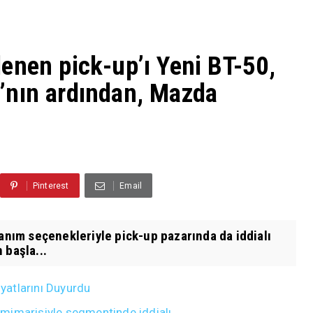
enen pick-up’ı Yeni BT-50,
’nın ardından, Mazda
.
Pinterest
Email
nanım seçenekleriyle pick-up pazarında da iddialı
 başla...
atlarını Duyurdu
mimarisiyle segmentinde iddialı.