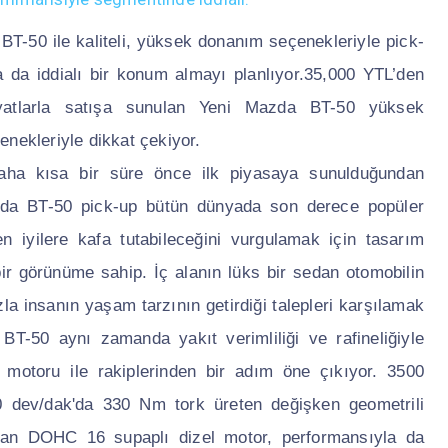
BT-50 ile kaliteli, yüksek donanım seçenekleriyle pick-
 da iddialı bir konum almayı planlıyor.35,000 YTL’den
iyatlarla satışa sunulan Yeni Mazda BT-50 yüksek
nekleriyle dikkat çekiyor.
daha kısa bir süre önce ilk piyasaya sunulduğundan
zda BT-50 pick-up bütün dünyada son derece popüler
 iyilere kafa tutabileceğini vurgulamak için tasarım
bir görünüme sahip. İç alanın lüks bir sedan otomobilin
zla insanın yaşam tarzının getirdiği talepleri karşılamak
T-50 aynı zamanda yakıt verimliliği ve rafineliğiyle
 motoru ile rakiplerinden bir adım öne çıkıyor. 3500
dev/dak'da 330 Nm tork üreten değişken geometrili
ılan DOHC 16 supaplı dizel motor, performansıyla da