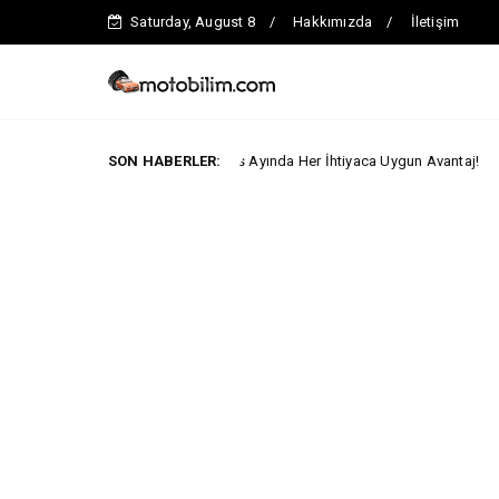
Saturday, August 8
Hakkımızda
İletişim
Fiat'ta Ağustos Ayında Her İhtiyaca Uygun Avantaj!
SON HABERLER:
LARI
Ford Tru