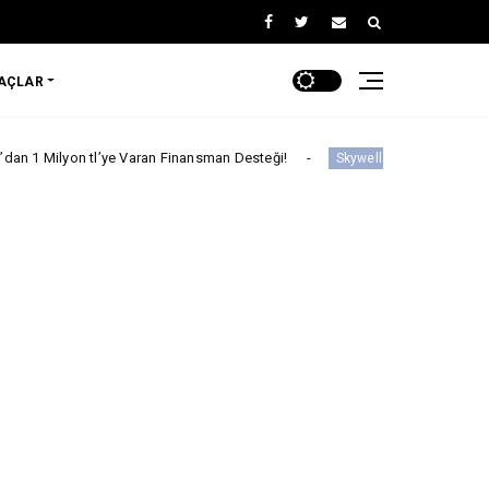
RAÇLAR
tl’ye Varan Finansman Desteği!
Skywell'den Açıklama
Skywell