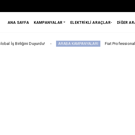
ANA SAYFA
KAMPANYALAR
ELEKTRİKLİ ARAÇLAR-
DİĞER A
ini Duyurdu!
Fiat Professional’dan 1 Milyon 
ARABA KAMPANYALARI