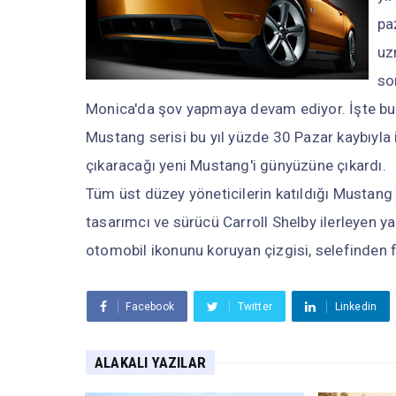
pa
uz
so
Monica'da şov yapmaya devam ediyor. İşte bu
Mustang serisi bu yıl yüzde 30 Pazar kaybıyla 
çıkaracağı yeni Mustang'i günyüzüne çıkardı.
Tüm üst düzey yöneticilerin katıldığı Mustan
tasarımcı ve sürücü Carroll Shelby ilerleyen 
otomobil ikonunu koruyan çizgisi, selefinden fa
Facebook
Twitter
Linkedin
ALAKALI YAZILAR