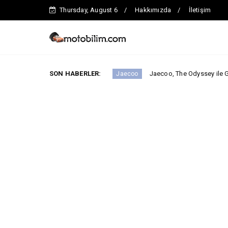
Thursday, August 6
Hakkımızda
İletişim
mentinde iddialı.
SON HABERLER:
Jaecoo, The Odyssey ile Global İş Birliğ
Jaecoo