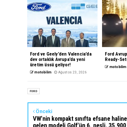
Ford ve Geely’den Valencia’da
Ford Avrup
dev ortaklık Avrupa’da yeni
Ready-Set
üretim üssü geliyor!
motobilim
motobilim
Ağustos 23, 2026
FORD
Önceki
VW'nin kompakt sınıfta efsane halin
gelen modeli Golf'ün 6. nesli, 35.900