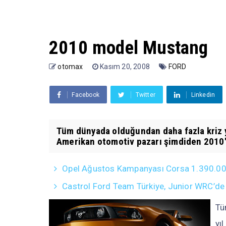
2010 model Mustang
otomax
Kasım 20, 2008
FORD
Facebook
Twitter
Linkedin
Tüm dünyada olduğundan daha fazla kriz y
Amerikan otomotiv pazarı şimdiden 2010'a
Opel Ağustos Kampanyası Corsa 1.390.000 T
Castrol Ford Team Türkiye, Junior WRC’de
Tü
yı