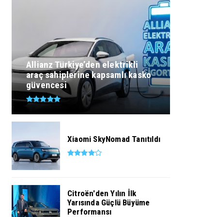
Allianz Türkiye’den elektrikli
araç sahiplerine kapsamlı kasko
güvencesi
Xiaomi SkyNomad Tanıtıldı
Citroën'den Yılın İlk
Yarısında Güçlü Büyüme
Performansı