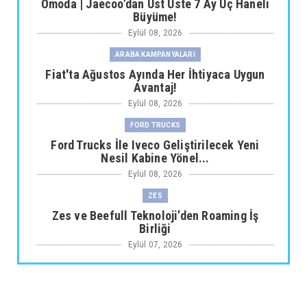
Omoda | Jaecoo’dan Üst Üste 7 Ay Üç Haneli
Büyüme!
Eylül 08, 2026
ARABA KAMPANYALARI
Fiat'ta Ağustos Ayında Her İhtiyaca Uygun
Avantaj!
Eylül 08, 2026
FORD TRUCKS
Ford Trucks İle Iveco Geliştirilecek Yeni
Nesil Kabine Yönel...
Eylül 08, 2026
ZES
Zes ve Beefull Teknoloji’den Roaming İş
Birliği
Eylül 07, 2026
TOGG
Togg Yıl sonuna kadar toplam servis noktası
sayısı 64'e çıkı...