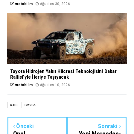
motobilim
Ağustos 30, 2026
Toyota Hidrojen Yakıt Hücresi Teknolojisini Dakar
Rallisi’yle İleriye Taşıyacak
motobilim
Ağustos 10, 2026
C-HR
TOYOTA
Önceki
Sonraki
Opel
Yeni Mercedes-