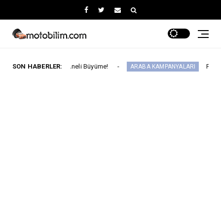
y Üç Haneli Büyüme!
SON HABERLER:
Fiat'ta Ağustos Ayınd
ARABA KAMPANYALARI