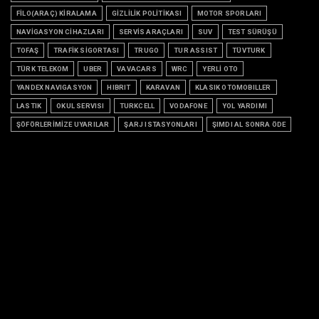
FİLO(ARAÇ) KİRALAMA
GİZLİLİK POLİTİKASI
MOTOR SPORLARI
NAVİGASYON CİHAZLARI
SERVİS ARAÇLARI
SUV
TEST SÜRÜŞÜ
TOFAŞ
TRAFİK SİGORTASI
TRUGO
TUR ASSIST
TÜVTURK
TÜRK TELEKOM
UBER
VAVACARS
WRC
YERLİ OTO
YANDEX NAVIGASYON
HIBRIT
KARAVAN
KLASIK OTOMOBILLER
LASTIK
OKUL SERVISI
TURKCELL
VODAFONE
YOL YARDIMI
ŞÖFÖRLERİMİZE UYARILAR
ŞARJ ISTASYONLARI
ŞIMDI AL SONRA ÖDE