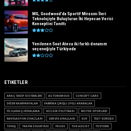
MG, Goodwood’da Sportif Mirasını İleri
Teknolojiyle Buluşturan İki Heyecan Verici
Konseptini Tanıttı
Yenilenen Seat Ateca iki farklı donanım
seçeneğiyle Türkiyede
ETIKETLER
ARAÇ TAKİP SİSTEMLERİ
AUTONOMOUS
CONCEPT CARS
DİĞER KAMPANYALAR
FABRİKA ÇIKIŞLI LPGLİ ARABALAR
FİLO(ARAÇ) KİRALAMA
GİZLİLİK POLİTİKASI
MOTOR SPORLARI
NAVİGASYON CİHAZLARI
SERVİS ARAÇLARI
SUV
TEST SÜRÜŞÜ
TOFAŞ
TRAFİK SİGORTASI
TRUGO
TUR ASSIST
TÜVTURK