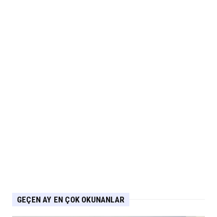
ARABA KAMPANYALARI
Lexus’ta LBX ve RX Performance Hybrid
Modellerinde Özel Fiya...
Eylül 04, 2026
ARABA KAMPANYALARI
Suzuki Ağustos Kampanyası: Vitara ve S-
Cross’ta Özel Fiyatla...
Eylül 04, 2026
ARABA KAMPANYALARI
PEUGEOT Ağustos Kampanyası: 2008, 3008,
5008 ve E-208’de Sıf...
Eylül 04, 2026
GEÇEN AY EN ÇOK OKUNANLAR