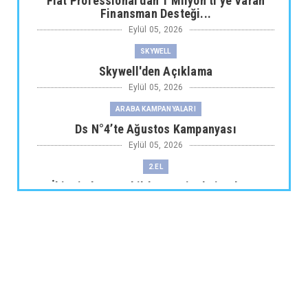
Fiat Professional’dan 1 Milyon tl’ye Varan
Finansman Desteği...
Eylül 05, 2026
SKYWELL
Skywell'den Açıklama
Eylül 05, 2026
ARABA KAMPANYALARI
Ds N°4’te Ağustos Kampanyası
Eylül 05, 2026
2.EL
İkinci El Otomobilde Sezgisel Fiyatlama
Tarihe Karışıyor
Eylül 04, 2026
CHERY
Chery 20 Milyon Araç ile Aylık 200 Bin
Adedin Üzerinde İhrac...
Eylül 04, 2026