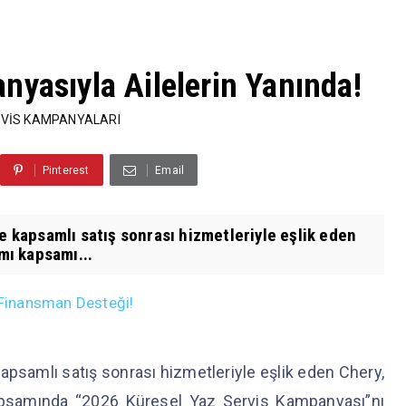
nyasıyla Ailelerin Yanında!
RVİS KAMPANYALARI
Pinterest
Email
ne kapsamlı satış sonrası hizmetleriyle eşlik eden
ı kapsamı...
n Finansman Desteği!
kapsamlı satış sonrası hizmetleriyle eşlik eden Chery,
samında “2026 Küresel Yaz Servis Kampanyası”nı