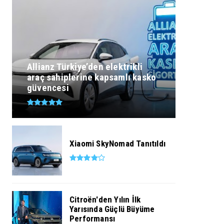
Allianz Türkiye’den elektrikli
araç sahiplerine kapsamlı kasko
güvencesi
Xiaomi SkyNomad Tanıtıldı
Citroën'den Yılın İlk
Yarısında Güçlü Büyüme
Performansı