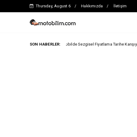
Thursday, August 6
Hakkımızda
İletişim
İkinci El Otomobilde Sezgisel Fiyatlama Tarihe Karışıyor
SON HABERLER:
EL
CHERY