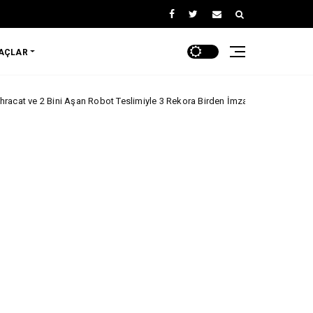
RAÇLAR
 Aşan Robot Teslimiyle 3 Rekora Birden İmza Attı!
ARABA KAMPANYALA