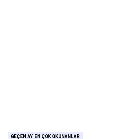
ARABA KAMPANYALARI
Ds N°4’te Ağustos Kampanyası
Eylül 05, 2026
2.EL
İkinci El Otomobilde Sezgisel Fiyatlama
Tarihe Karışıyor
Eylül 04, 2026
CHERY
Chery 20 Milyon Araç ile Aylık 200 Bin
Adedin Üzerinde İhrac...
Eylül 04, 2026
GEÇEN AY EN ÇOK OKUNANLAR