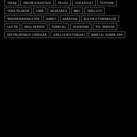
TOFAŞ
TRAFİK SİGORTASI
TRUGO
TUR ASSIST
TÜVTURK
TÜRK TELEKOM
UBER
VAVACARS
WRC
YERLİ OTO
YANDEX NAVIGASYON
HIBRIT
KARAVAN
KLASIK OTOMOBILLER
LASTIK
OKUL SERVISI
TURKCELL
VODAFONE
YOL YARDIMI
ŞÖFÖRLERİMİZE UYARILAR
ŞARJ ISTASYONLARI
ŞIMDI AL SONRA ÖDE