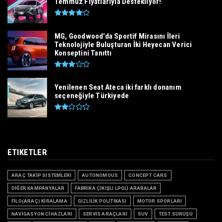
Temmuz Fiyatlarıyla Destekliyor!
MG, Goodwood’da Sportif Mirasını İleri
Teknolojiyle Buluşturan İki Heyecan Verici
Konseptini Tanıttı
Yenilenen Seat Ateca iki farklı donanım
seçeneğiyle Türkiyede
ETIKETLER
ARAÇ TAKİP SİSTEMLERİ
AUTONOMOUS
CONCEPT CARS
DİĞER KAMPANYALAR
FABRİKA ÇIKIŞLI LPGLİ ARABALAR
FİLO(ARAÇ) KİRALAMA
GİZLİLİK POLİTİKASI
MOTOR SPORLARI
NAVİGASYON CİHAZLARI
SERVİS ARAÇLARI
SUV
TEST SÜRÜŞÜ