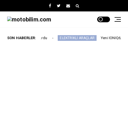
ını Duyurdu
SON HABERLER:
Yeni IONIQ6, 680 km menzil 800V 
ELEKTRİKLİ ARAÇLAR