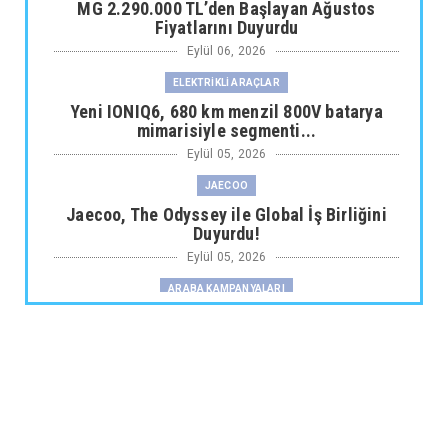
MG 2.290.000 TL’den Başlayan Ağustos
Fiyatlarını Duyurdu
Eylül 06, 2026
ELEKTRİKLİ ARAÇLAR
Yeni IONIQ6, 680 km menzil 800V batarya
mimarisiyle segmenti...
Eylül 05, 2026
JAECOO
Jaecoo, The Odyssey ile Global İş Birliğini
Duyurdu!
Eylül 05, 2026
ARABA KAMPANYALARI
Fiat Professional’dan 1 Milyon tl’ye Varan
Finansman Desteği...
Eylül 05, 2026
SKYWELL
Skywell'den Açıklama
Eylül 05, 2026