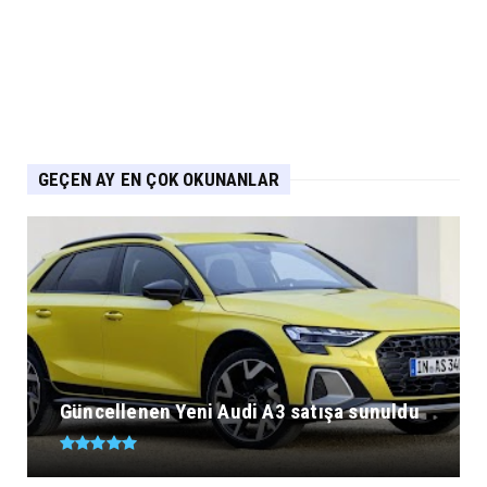
Yeni IONIQ6, 680 km menzil 800V batarya
mimarisiyle segmenti...
Eylül 05, 2026
GEÇEN AY EN ÇOK OKUNANLAR
Güncellenen Yeni Audi A3 satışa sunuldu