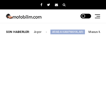
 64'e çıkıyor
SON HABERLER:
Maxus Modellerinde Ağustosa 
ARABA KAMPANYALARI