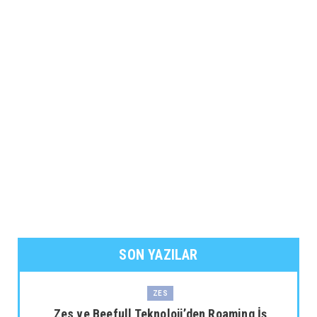
SON YAZILAR
ZES
Zes ve Beefull Teknoloji’den Roaming İş