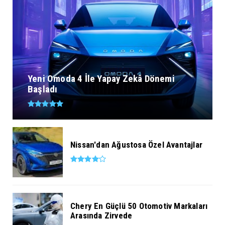
Yeni Omoda 4 İle Yapay Zekâ Dönemi
Başladı
Nissan'dan Ağustosa Özel Avantajlar
Chery En Güçlü 50 Otomotiv Markaları
Arasında Zirvede