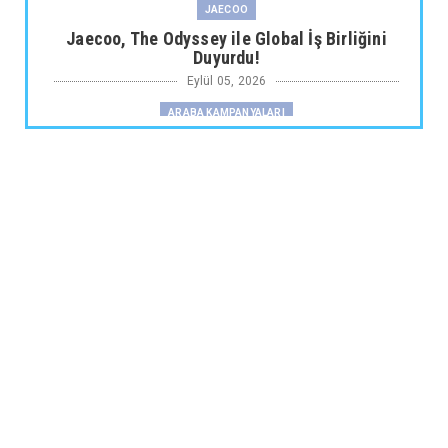
JAECOO
Jaecoo, The Odyssey ile Global İş Birliğini
Duyurdu!
Eylül 05, 2026
ARABA KAMPANYALARI
Fiat Professional’dan 1 Milyon tl’ye Varan
Finansman Desteği...
Eylül 05, 2026
SKYWELL
Skywell'den Açıklama
Eylül 05, 2026
ARABA KAMPANYALARI
Ds N°4’te Ağustos Kampanyası
Eylül 05, 2026
2.EL
İkinci El Otomobilde Sezgisel Fiyatlama
Tarihe Karışıyor