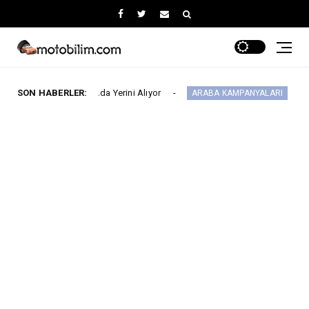
Fuarı’nda Yerini Alıyor
SON HABERLER:
MG 2.290.000 TL’d
ARABA KAMPANYALARI