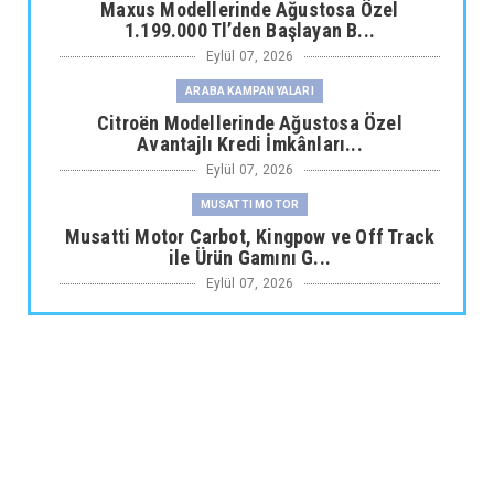
Maxus Modellerinde Ağustosa Özel
1.199.000 Tl’den Başlayan B...
Eylül 07, 2026
ARABA KAMPANYALARI
Citroën Modellerinde Ağustosa Özel
Avantajlı Kredi İmkânları...
Eylül 07, 2026
MUSATTI MOTOR
Musatti Motor Carbot, Kingpow ve Off Track
ile Ürün Gamını G...
Eylül 07, 2026
NİSSAN
Nissan Qashqai e-POWER’den Guinness
Dünya Rekoru Tek Depoyla...
Eylül 07, 2026
AUDİ
Audi Nuvolari 405 günde geliştirildi
Eylül 06, 2026