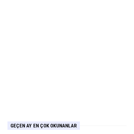
JAECOO
Omoda Jaecoo İlk Kez 2026 Paris Otomobil
Fuarı’nda Yerini Al...
Eylül 06, 2026
ARABA KAMPANYALARI
MG 2.290.000 TL’den Başlayan Ağustos
Fiyatlarını Duyurdu
Eylül 06, 2026
ELEKTRİKLİ ARAÇLAR
Yeni IONIQ6, 680 km menzil 800V batarya
mimarisiyle segmenti...
Eylül 05, 2026
GEÇEN AY EN ÇOK OKUNANLAR