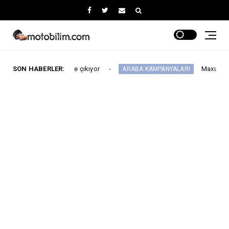
yısı 64'e çıkıyor
SON HABERLER:
Maxus Modellerinde Ağust
ARABA KAMPANYALARI