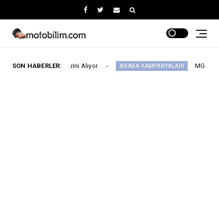
’nda Yerini Alıyor
SON HABERLER:
MG 2.290.000 TL’den Ba
ARABA KAMPANYALARI