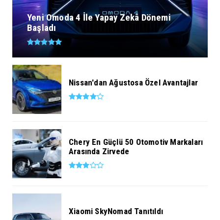
Yeni Omoda 4 İle Yapay Zekâ Dönemi
Başladı
Nissan'dan Ağustosa Özel Avantajlar
Chery En Güçlü 50 Otomotiv Markaları
Arasında Zirvede
Xiaomi SkyNomad Tanıtıldı