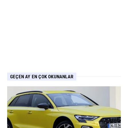
Cross’ta Özel Fiyatla...
Eylül 04, 2026
ARABA KAMPANYALARI
PEUGEOT Ağustos Kampanyası: 2008, 3008,
5008 ve E-208’de Sıf...
Eylül 04, 2026
GEÇEN AY EN ÇOK OKUNANLAR