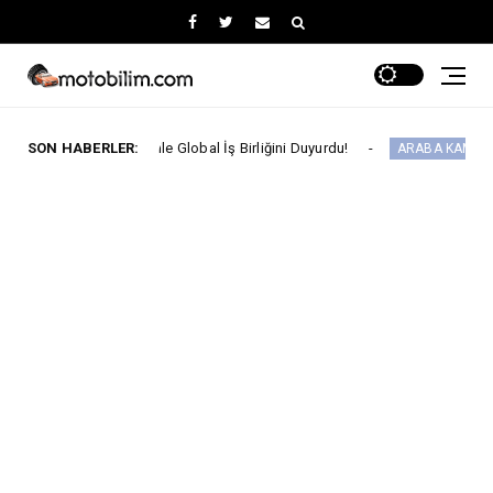
sey ile Global İş Birliğini Duyurdu!
SON HABERLER:
Fiat Pr
ARABA KAMPANYALARI