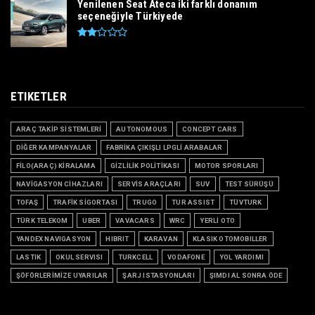
Yenilenen Seat Ateca iki farklı donanım
seçeneğiyle Türkiyede
ETIKETLER
ARAÇ TAKİP SİSTEMLERİ
AUTONOMOUS
CONCEPT CARS
DİĞER KAMPANYALAR
FABRİKA ÇIKIŞLI LPGLİ ARABALAR
FİLO(ARAÇ) KİRALAMA
GİZLİLİK POLİTİKASI
MOTOR SPORLARI
NAVİGASYON CİHAZLARI
SERVİS ARAÇLARI
SUV
TEST SÜRÜŞÜ
TOFAŞ
TRAFİK SİGORTASI
TRUGO
TUR ASSIST
TÜVTURK
TÜRK TELEKOM
UBER
VAVACARS
WRC
YERLİ OTO
YANDEX NAVIGASYON
HIBRIT
KARAVAN
KLASIK OTOMOBILLER
LASTIK
OKUL SERVISI
TURKCELL
VODAFONE
YOL YARDIMI
ŞÖFÖRLERİMİZE UYARILAR
ŞARJ ISTASYONLARI
ŞIMDI AL SONRA ÖDE