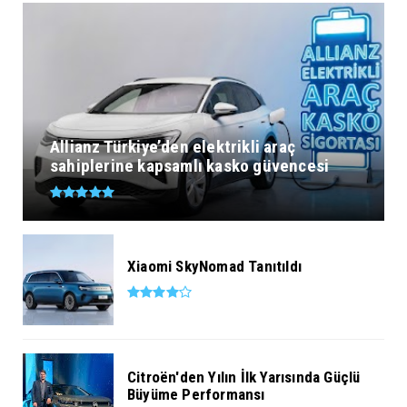
Allianz Türkiye’den elektrikli araç
sahiplerine kapsamlı kasko güvencesi
Xiaomi SkyNomad Tanıtıldı
Citroën'den Yılın İlk Yarısında Güçlü
Büyüme Performansı