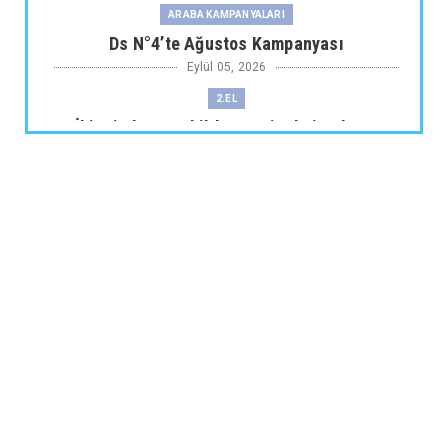
ARABA KAMPANYALARI
Ds N°4’te Ağustos Kampanyası
Eylül 05, 2026
2.EL
İkinci El Otomobilde Sezgisel Fiyatlama
Tarihe Karışıyor
Eylül 04, 2026
CHERY
Chery 20 Milyon Araç ile Aylık 200 Bin
Adedin Üzerinde İhrac...
Eylül 04, 2026
ARABA KAMPANYALARI
Lexus’ta LBX ve RX Performance Hybrid
Modellerinde Özel Fiya...
Eylül 04, 2026
ARABA KAMPANYALARI
Suzuki Ağustos Kampanyası: Vitara ve S-