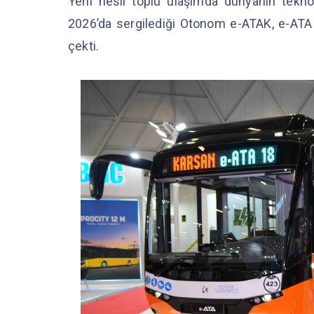
Yeni nesil toplu ulaşımda dünyanın tekno
2026’da sergilediği Otonom e-ATAK, e-ATA 
çekti.