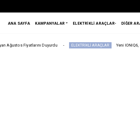
ANA SAYFA
KAMPANYALAR
ELEKTRİKLİ ARAÇLAR-
DİĞER A
atlarını Duyurdu
Yeni IONIQ6, 680 km menzil 
ELEKTRİKLİ ARAÇLAR