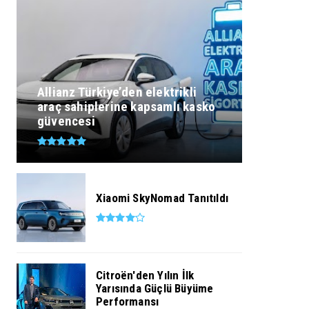
Allianz Türkiye’den elektrikli
araç sahiplerine kapsamlı kasko
güvencesi
Xiaomi SkyNomad Tanıtıldı
Citroën'den Yılın İlk
Yarısında Güçlü Büyüme
Performansı