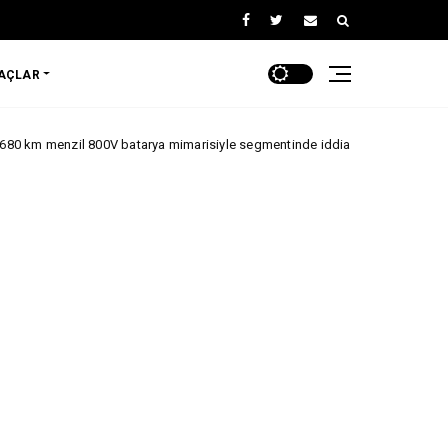
RAÇLAR
800V batarya mimarisiyle segmentinde iddialı.
Jaecoo, The
Jaecoo