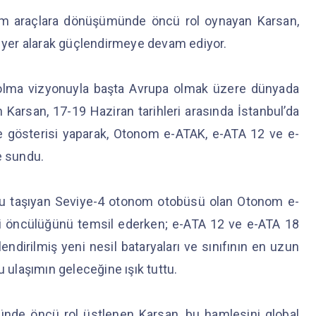
nom araçlara dönüşümünde öncü rol oynayan Karsan,
a yer alarak güçlendirmeye devam ediyor.
 olma vizyonuyla başta Avrupa olmak üzere dünyada
arsan, 17-19 Haziran tarihleri arasında İstanbul’da
 gösterisi yaparak, Otonom e-ATAK, e-ATA 12 ve e-
ne sundu.
lcu taşıyan Seviye-4 otonom otobüsü olan Otonom e-
i öncülüğünü temsil ederken; e-ATA 12 ve e-ATA 18
endirilmiş yeni nesil bataryaları ve sınıfının en uzun
u ulaşımın geleceğine ışık tuttu.
münde öncü rol üstlenen Karsan, bu hamlesini global