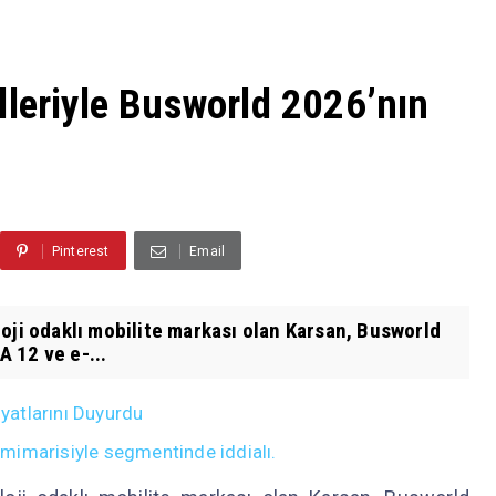
lleriyle Busworld 2026’nın
Pinterest
Email
oji odaklı mobilite markası olan Karsan, Busworld
 12 ve e-...
atlarını Duyurdu
mimarisiyle segmentinde iddialı.