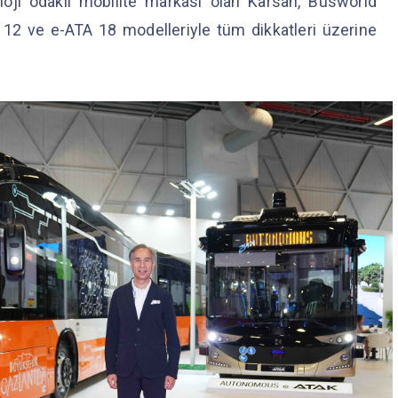
loji odaklı mobilite markası olan Karsan, Busworld
12 ve e-ATA 18 modelleriyle tüm dikkatleri üzerine