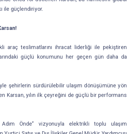
 ile güçlendiriyor.
 Karsan!
li araç teslimatlarını ihracat liderliği ile pekiştiren
pazarındaki güçlü konumunu her geçen gün daha da
eriyle şehirlerin sürdürülebilir ulaşım dönüşümüne yön
en Karsan, yılın ilk çeyreğini de güçlü bir performans
r Adım Önde” vizyonuyla elektrikli toplu ulaşım
urtiçi Satış ve Dış İlişkiler Genel Müdür Yardımcısı