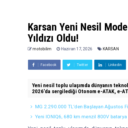
Karsan Yeni Nesil Mode
Yıldızı Oldu!
motobilim
Haziran 17, 2026
KARSAN
Facebook
Twitter
Linkedin
Yeni nesil toplu ulaşımda dünyanın teknol
2026’da sergilediği Otonom e-ATAK, e-ATA
MG 2.290.000 TL’den Başlayan Ağustos Fiy
Yeni IONIQ6, 680 km menzil 800V batarya 