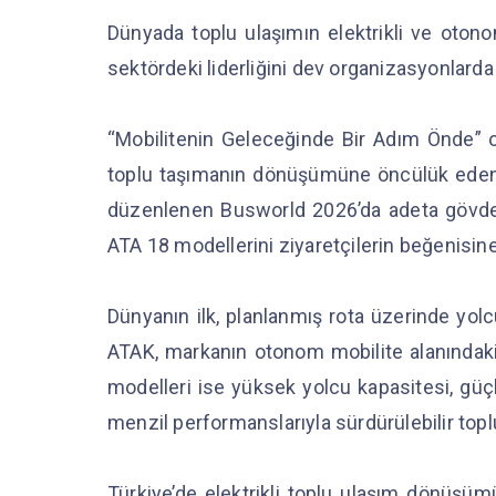
Dünyada toplu ulaşımın elektrikli ve oto
sektördeki liderliğini dev organizasyonlard
“Mobilitenin Geleceğinde Bir Adım Önde”
toplu taşımanın dönüşümüne öncülük eden K
düzenlenen Busworld 2026’da adeta gövde
ATA 18 modellerini ziyaretçilerin beğenisi
Dünyanın ilk, planlanmış rota üzerinde yo
ATAK, markanın otonom mobilite alanındak
modelleri ise yüksek yolcu kapasitesi, güçl
menzil performanslarıyla sürdürülebilir topl
Türkiye’de elektrikli toplu ulaşım dönüşü