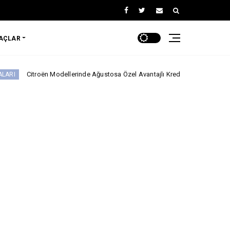
RAÇLAR
ën Modellerinde Ağustosa Özel Avantajlı Kredi İmkânları!
Musatti Mot