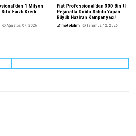
ssional’dan 1 Milyon
Fiat Professional’dan 300 Bin tl
 Sıfır Faizli Kredi
Peşinatla Doblo Sahibi Yapan
Büyük Haziran Kampanyası!
Ağustos 07, 2026
motobilim
Temmuz 12, 2026