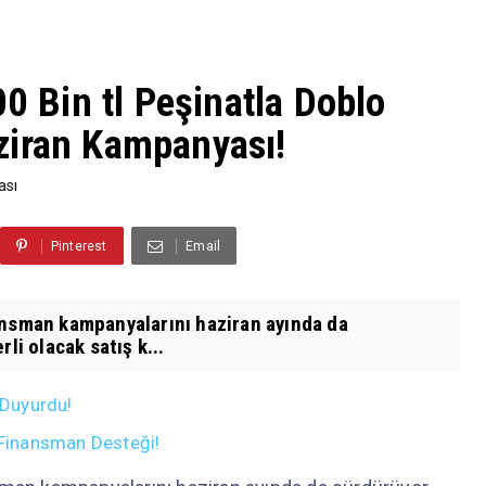
00 Bin tl Peşinatla Doblo
ziran Kampanyası!
ası
Pinterest
Email
ansman kampanyalarını haziran ayında da
i olacak satış k...
 Duyurdu!
n Finansman Desteği!