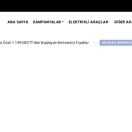
ANA SAYFA
KAMPANYALAR
ELEKTRİKLİ ARAÇLAR-
DİĞER A
0 Tl’den Başlayan Benzersiz Fiyatlar
Citro
ARABA KAMPANYALARI