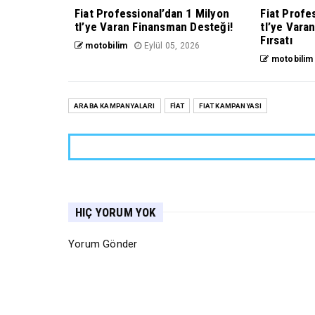
Fiat Professional’dan 1 Milyon
Fiat Profe
tl’ye Varan Finansman Desteği!
tl’ye Varan
Fırsatı
motobilim
Eylül 05, 2026
motobilim
ARABA KAMPANYALARI
FİAT
FIAT KAMPANYASI
HIÇ YORUM YOK
Yorum Gönder