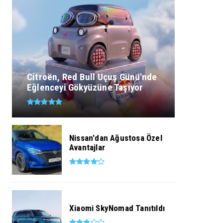
Citroën, Red Bull Uçuş Günü'nde
Eğlenceyi Gökyüzüne Taşıyor
Nissan'dan Ağustosa Özel
Avantajlar
Xiaomi SkyNomad Tanıtıldı