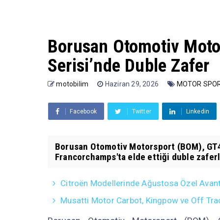
Borusan Otomotiv Moto
Serisi’nde Duble Zafer
motobilim
Haziran 29, 2026
MOTOR SPOR
Facebook
Twitter
Linkedin
Borusan Otomotiv Motorsport (BOM), GT4 
Francorchamps'ta elde ettiği duble zaferle
Citroën Modellerinde Ağustosa Özel Avanta
Musatti Motor Carbot, Kingpow ve Off Trac