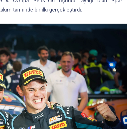
GT4 Avrupa Serisi'nin üçüncü ayağı olan Spa-
kım tarihinde bir ilki gerçekleştirdi.