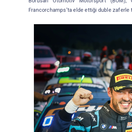
Borusan Otomotiv Motorsport (BOM), 
Francorchamps'ta elde ettiği duble zaferle ta