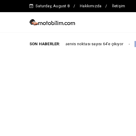
Saturday, August 8
Hakkımızda
İletişim
onuna kadar toplam servis noktası sayısı 64'e çıkıyor
SON HABERLER:
ARABA KAMPAN