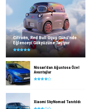
Citroën, Red Bull Uçuş Günü'nde
Eğlenceyi Gökyüzüne Taşıyor
Nissan'dan Ağustosa Özel
Avantajlar
Xiaomi SkyNomad Tanıtıldı