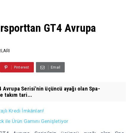
rsporttan GT4 Avrupa
LARI
Pinterest
Email
Avrupa Serisi'nin üçüncü ayağı olan Spa-
 takım tari...
jlı Kredi İmkânları!
k ile Ürün Gamını Genişletiyor