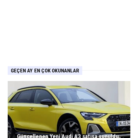
CHERY
Chery 20 Milyon Araç ile Aylık 200 Bin
Adedin Üzerinde İhrac...
Eylül 04, 2026
GEÇEN AY EN ÇOK OKUNANLAR
Güncellenen Yeni Audi A3 satışa sunuldu