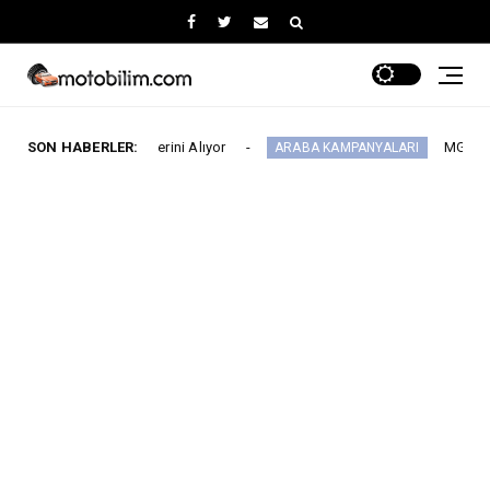
ı’nda Yerini Alıyor
SON HABERLER:
MG 2.290.000 TL’den B
ARABA KAMPANYALARI