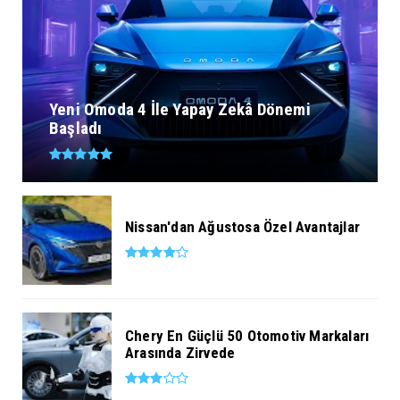
Yeni Omoda 4 İle Yapay Zekâ Dönemi
Başladı
Nissan'dan Ağustosa Özel Avantajlar
Chery En Güçlü 50 Otomotiv Markaları
Arasında Zirvede