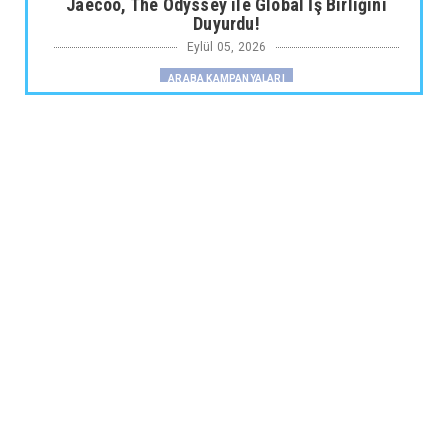
Jaecoo, The Odyssey ile Global İş Birliğini
Duyurdu!
Eylül 05, 2026
ARABA KAMPANYALARI
Fiat Professional’dan 1 Milyon tl’ye Varan
Finansman Desteği...
Eylül 05, 2026
SKYWELL
Skywell'den Açıklama
Eylül 05, 2026
ARABA KAMPANYALARI
Ds N°4’te Ağustos Kampanyası
Eylül 05, 2026
2.EL
İkinci El Otomobilde Sezgisel Fiyatlama
Tarihe Karışıyor
Eylül 04, 2026