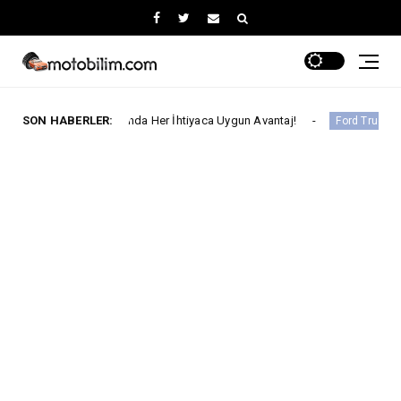
os Ayında Her İhtiyaca Uygun Avantaj!
SON HABERLER:
Ford Trucks İle 
Ford Trucks