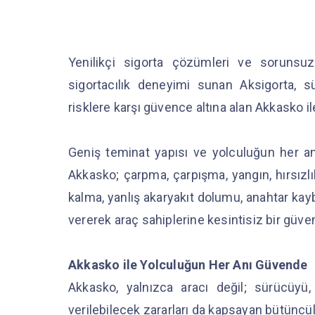
Yenilikçi sigorta çözümleri ve sorunsuz
sigortacılık deneyimi sunan Aksigorta, sür
risklere karşı güvence altına alan Akkasko i
Geniş teminat yapısı ve yolculuğun her an
Akkasko; çarpma, çarpışma, yangın, hırsızlık
kalma, yanlış akaryakıt dolumu, anahtar kaybı
vererek araç sahiplerine kesintisiz bir güv
Akkasko ile Yolculuğun Her Anı Güvende
Akkasko, yalnızca aracı değil; sürücüyü, y
verilebilecek zararları da kapsayan bütüncül