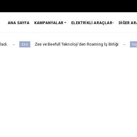
ANA SAYFA
KAMPANYALAR
ELEKTRİKLİ ARAÇLAR-
DİĞER A
Zes ve Beefull Teknoloji’den Roaming İş Birliği
Togg Yıl so
togg