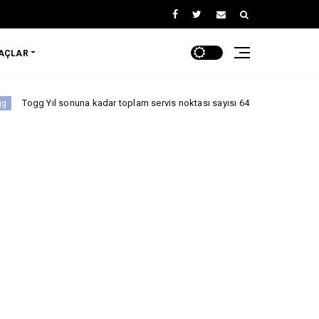
RAÇLAR
nuna kadar toplam servis noktası sayısı 64'e çıkıyor
ARABA KAMPANY