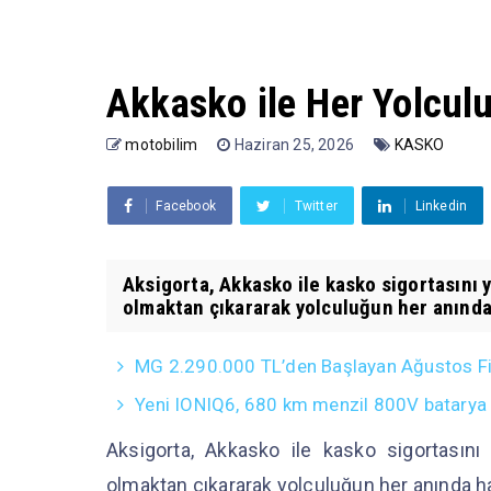
Akkasko ile Her Yolcu
motobilim
Haziran 25, 2026
KASKO
Facebook
Twitter
Linkedin
Aksigorta, Akkasko ile kasko sigortasını 
olmaktan çıkararak yolculuğun her anında 
MG 2.290.000 TL’den Başlayan Ağustos Fiy
Yeni IONIQ6, 680 km menzil 800V batarya 
Aksigorta, Akkasko ile kasko sigortasın
olmaktan çıkararak yolculuğun her anında h