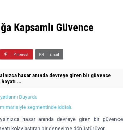
luğa Kapsamlı Güvence
Pinterest
Email
yalnızca hasar anında devreye giren bir güvence
hayatı ...
atlarını Duyurdu
mimarisiyle segmentinde iddialı.
ı yalnızca hasar anında devreye giren bir güvence
ayatı kolaylaştıran bir deneyime dönüştürüyor.