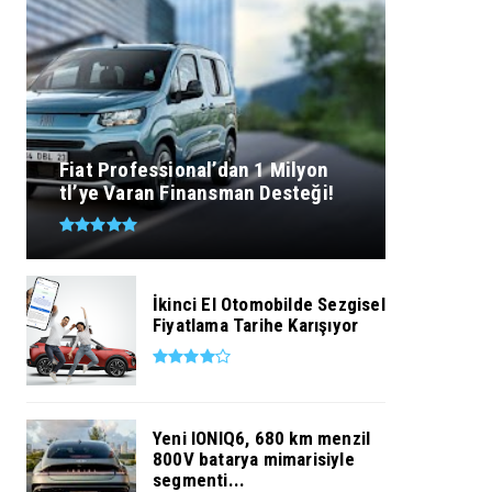
Fiat Professional’dan 1 Milyon
tl’ye Varan Finansman Desteği!
İkinci El Otomobilde Sezgisel
Fiyatlama Tarihe Karışıyor
Yeni IONIQ6, 680 km menzil
800V batarya mimarisiyle
segmenti...