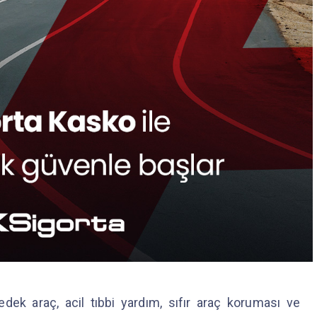
dek araç, acil tıbbi yardım, sıfır araç koruması ve