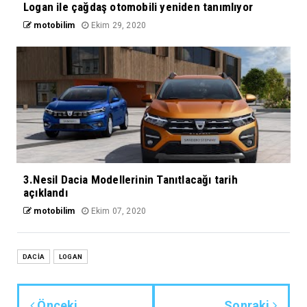
Logan ile çağdaş otomobili yeniden tanımlıyor
motobilim
Ekim 29, 2020
3.Nesil Dacia Modellerinin Tanıtlacağı tarih
açıklandı
motobilim
Ekim 07, 2020
DACİA
LOGAN
Önceki
Sonraki